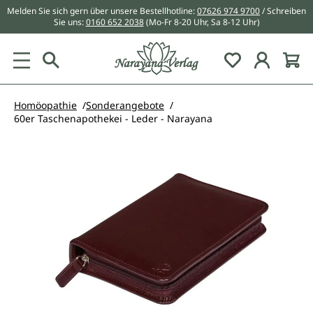
Melden Sie sich gern über unsere Bestellhotline:
07626 974 9700
/ Schreiben
alt springen
Sie uns:
0160 652 2038
(Mo-Fr 8-20 Uhr, Sa 8-12 Uhr)
Du hast 0 Pr
Homöopathie
Sonderangebote
60er Taschenapothekei - Leder - Narayana
Bildergalerie überspringen