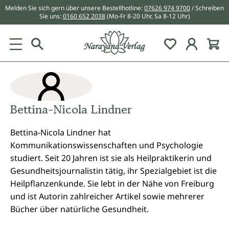
Melden Sie sich gern über unsere Bestellhotline:
07626 974 9700
/ Schreiben
alt springen
Sie uns:
0160 652 2038
(Mo-Fr 8-20 Uhr, Sa 8-12 Uhr)
Du hast 0 Pr
Bettina-Nicola Lindner
Bettina-Nicola Lindner hat
Kommunikationswissenschaften und Psychologie
studiert. Seit 20 Jahren ist sie als Heilpraktikerin und
Gesundheitsjournalistin tätig, ihr Spezialgebiet ist die
Heilpflanzenkunde. Sie lebt in der Nähe von Freiburg
und ist Autorin zahlreicher Artikel sowie mehrerer
Bücher über natürliche Gesundheit.