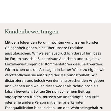
University of California, Los Angeles»Cannabis ist eine
medizinische Schatzkiste, deren Inhalt wir noch gar
nicht kennen.« Prof. Raphael Mechoulam, Hadassah-
Universitätskrankenhaus Jerusalem»Michael Backes
präsentiert viel wertvolles Wissen aus
Kundenbewertungen
unterschiedlichen Fachdisziplinen, vertritt heutige
praktische Ansätze, um medizinisches Cannabis
effektiv anzuwenden - am wichtigsten: welche
Mit dem folgenden Forum möchten wir unseren Kunden
Züchtungen bei bestimmten Erkrankungen am
Gelegenheit geben, sich über unsere Produkte
effektivsten sind -, und bereitet uns darauf vor, was in
auszutauschen. Wir weisen ausdrücklich darauf hin, dass
der nächsten Zukunft zu erwarten ist. Cannabis als
im Forum ausschließlich private Ansichten und subjektive
Medizin ist gut geschrieben, informativ und vor allem
Einzelbewertungen der Kommentatoren geäußert werden.
eine zeitgerechte und faszinierende Lektüre.« Robert
Wir machen uns die Aussagen in keiner Weise zu eigen, wir
C. Clarke, International Hemp Association »Ein
veröffentlichen sie aufgrund der Meinungsfreiheit. Wir
hervorragend geschriebener und leicht
distanzieren uns jedoch von den entsprechenden Angaben
verständlicher, sachkundiger Leitfaden voll mit
und können und wollen diese weder als richtig noch als
praktischem Know-how ... Dies ist zweifellos ein
falsch bewerten. Sollten Sie sich von einem Beitrag
essenzielles, grundlegendes Lehrbuch über den Wert
angesprochen fühlen, müssen Sie unbedingt einen Arzt
und den Tiefgang der Beziehung zwischen Menschen
oder eine andere Person mit einer anerkannten
und Cannabis und darüber, wie man das Beste, was
Fachqualifikation hinzuziehen, um den Wahrheitsgehalt zu