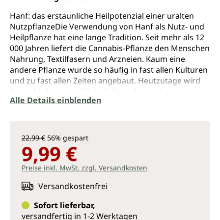
Hanf: das erstaunliche Heilpotenzial einer uralten
NutzpflanzeDie Verwendung von Hanf als Nutz- und
Heilpflanze hat eine lange Tradition. Seit mehr als 12
000 Jahren liefert die Cannabis-Pflanze den Menschen
Nahrung, Textilfasern und Arzneien. Kaum eine
andere Pflanze wurde so häufig in fast allen Kulturen
und zu fast allen Zeiten angebaut. Heutzutage wird
Cannabis hauptsächlich als Rauschmittel
Alle Details einblenden
wahrgenommen. In Vergessenheit geraten ist Hanf
als alternatives und wirkungsvolles Heilmittel bei
vielen Krankheiten.Als anerkannter Experte auf
diesem Gebiet präsentiert Michael Backes in
22,99 €
56% gespart
Cannabis als Medizin umfassende Informationen
9,99 €
über die Wirkungsweisen und die Verabreichung von
medizinischem Cannabis. In seinem umfangreichen
Preise inkl. MwSt. zzgl. Versandkosten
und benutzerfreundlichen Ratgeber beschreibt er,
Versandkostenfrei
wie Cannabis auf das körpereigene System wirkt, wie
man es am besten vorbereitet und verabreicht, und
Sofort lieferbar,
wie man die Dosierung modifiziert und kontrolliert.
versandfertig in 1-2 Werktagen