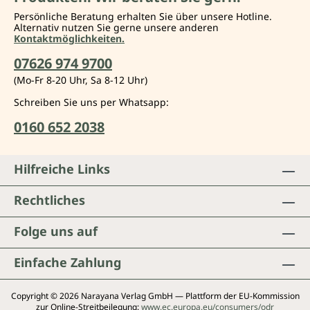
Nachschlagewerk für jeden, der medizinisches
Marihuana konsumiert oder dies erwägt. Sehr
Persönliche Beratung erhalten Sie über unsere Hotline.
Alternativ nutzen Sie gerne unsere anderen
empfehlenswert.« Martin A. Lee, Leiter des Project
Kontaktmöglichkeiten.
CBD
07626 974 9700
(Mo-Fr 8-20 Uhr, Sa 8-12 Uhr)
Schreiben Sie uns per Whatsapp:
0160 652 2038
Hilfreiche Links
Rechtliches
Folge uns auf
Einfache Zahlung
Copyright © 2026 Narayana Verlag GmbH — Plattform der EU-Kommission
zur Online-Streitbeilegung:
www.ec.europa.eu/consumers/odr