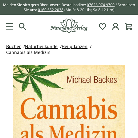
Melden Sie sich gern über unsere Bestellhotline:
07626 974 9700
/ Schreiben
alt springen
Sie uns:
0160 652 2038
(Mo-Fr 8-20 Uhr, Sa 8-12 Uhr)
Du hast 0 Pr
Bücher
Naturheilkunde
Heilpflanzen
Cannabis als Medizin
Bildergalerie überspringen