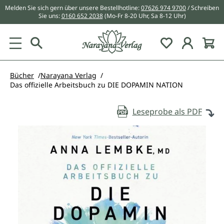
Melden Sie sich gern über unsere Bestellhotline:
07626 974 9700
/ Schreiben
alt springen
Sie uns:
0160 652 2038
(Mo-Fr 8-20 Uhr, Sa 8-12 Uhr)
Du hast 0 Pr
Bücher
Narayana Verlag
Das offizielle Arbeitsbuch zu DIE DOPAMIN NATION
Leseprobe als PDF
Bildergalerie überspringen