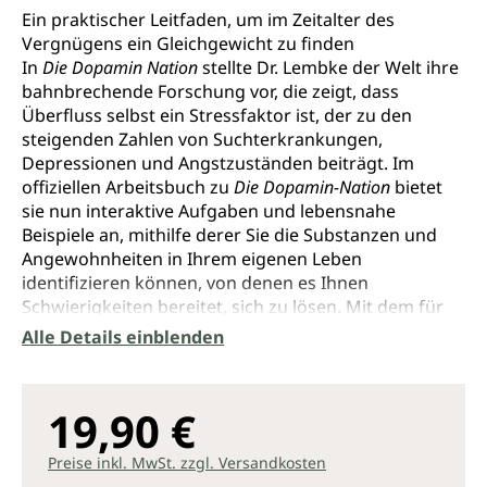
Durchschnittliche Bewertung von 5 von 5 Sternen
Ein praktischer Leitfaden, um im Zeitalter des
Vergnügens ein Gleichgewicht zu finden
In
Die Dopamin Nation
stellte Dr. Lembke der Welt ihre
bahnbrechende Forschung vor, die zeigt, dass
Überfluss selbst ein Stressfaktor ist, der zu den
steigenden Zahlen von Suchterkrankungen,
Depressionen und Angstzuständen beiträgt. Im
offiziellen Arbeitsbuch zu
Die Dopamin-Nation
bietet
sie nun interaktive Aufgaben und lebensnahe
Beispiele an, mithilfe derer Sie die Substanzen und
Angewohnheiten in Ihrem eigenen Leben
identifizieren können, von denen es Ihnen
Schwierigkeiten bereitet, sich zu lösen. Mit dem für
sie typischen Einfühlungsvermögen und ihrer
Alle Details einblenden
fachlichen Autorität erklärt Dr. Lembke, wie
Dopaminfasten funktioniert, wie man das
Belohnungssystem zurücksetzt und wie sich die
19,90 €
Erkenntnisse aus
Die Dopamin-Nation
umsetzen
lassen, um ein erfüllteres Leben zu führen.
Preise inkl. MwSt. zzgl. Versandkosten