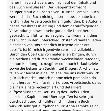
näher hin zu schauen, und mich auf den Inhalt und
das Buch einzulassen. Der Klappentext macht
neugierig auf die Ansätze von Dr. Anna Lembke. Auch
wenn ich das Buch nicht gelesen habe, so habe ich
leicht in das Arbeitsbuch hinein gefunden. Die Autorin
hat es mit ihrer Einleitung und dem darauffolgenden
Verwendungshinweis sehr gut an die Leser heran
gebracht. Ich fühlte mich sogleich willkommen, denn
das Sucht, in den unterschiedlichsten Varianten, jeden
einzelnen von uns sicherlich in irgend einer Art
betrifft, ist für mich irgendwie sehr nachvollziehbar.
Durch den Überfluss von materiellen Dingen, durch
die Medien und durch ständig wechselnden "Moden",
ob nun Kleidung, Luxusgüter oder auch Urlaubsziele
sowie die bekannten Suchtmittel Drogen, Alkohol, etc.,
fallen wir leicht in eine Schiene, die uns nicht wirklich
glücklich macht, und ich nehme mich persönlich da
nicht heraus. Mich fasziniert dieses Arbeitsbuch, da es
bis ins Kleinste recherchiert und detailliert
aufgeschlüsselt ist. Der Bezug des Titels zu den
einzelnen Kapiteln und Überbegriffen ist sehr gut
durchdacht und ich fühlte mich in diesem Buch
wirklich sehr gut aufgehoben. Dr. Anna Lembke zeigt
bis ins Kleinste auf, was uns in einen Strudel des