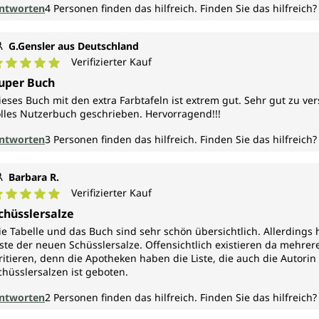
ntworten
4
Personen finden das hilfreich.
Finden Sie das hilfreich?
G.Gensler aus Deutschland
Verifizierter Kauf
urchschnittliche Bewertung von 5 von 5 Sternen
uper Buch
ieses Buch mit den extra Farbtafeln ist extrem gut. Sehr gut zu v
olles Nutzerbuch geschrieben. Hervorragend!!!
ntworten
3
Personen finden das hilfreich.
Finden Sie das hilfreich?
Barbara R.
Verifizierter Kauf
urchschnittliche Bewertung von 5 von 5 Sternen
chüsslersalze
ie Tabelle und das Buch sind sehr schön übersichtlich. Allerdings
iste der neuen Schüsslersalze. Offensichtlich existieren da mehrer
rritieren, denn die Apotheken haben die Liste, die auch die Autori
chüsslersalzen ist geboten.
ntworten
2
Personen finden das hilfreich.
Finden Sie das hilfreich?