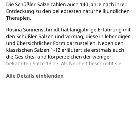
Die Schüßler-Salze zählen auch 140 Jahre nach ihrer
Entdeckung zu den beliebtesten naturheilkundlichen
Therapien.
Rosina Sonnenschmidt hat langjährige Erfahrung mit
den Schüßler-Salzen und vermag, diese in lebendiger
und übersichtlicher Form darzustellen. Neben den
klassischen Salzen 1-12 erläutert sie erstmals auch
die Gesichts- und Körperzeichen der weniger
bekannten Salze 13-27. Als Neuheit beschreibt sie
weitere neun Salze, die sich bei ihr in der Praxis als
Alle Details einblenden
sehr nützlich erwiesen haben und für die heutige Zeit
besonders wichtig sind. Somit steht erstmals ein
erweitertes Sortiment von 36 der wichtigsten
Mineralsalze für eine differenzierte Therapie zur
Verfügung.
Das Werk ist für die tägliche Praxis geschaffen und
enthält zahlreiche Abbildungen für die
Antlitzdiagnose, Bezüge zu den Miasmen und Tipps
zur Beseitigung der Belastungen durch Heilnahrung