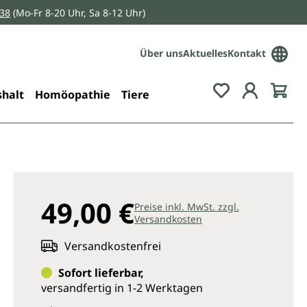
038
(Mo-Fr 8-20 Uhr, Sa 8-12 Uhr)
Über uns
Aktuelles
Kontakt
Du hast 0 Pro
halt
Homöopathie
Tiere
49,00 €
Preise inkl. MwSt. zzgl.
Versandkosten
Versandkostenfrei
Sofort lieferbar,
versandfertig in 1-2 Werktagen