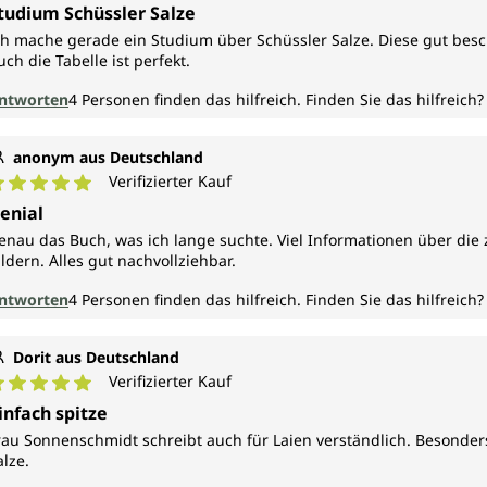
urchschnittliche Bewertung von 5 von 5 Sternen
tudium Schüssler Salze
ch mache gerade ein Studium über Schüssler Salze. Diese gut besch
uch die Tabelle ist perfekt.
ntworten
4
Personen finden das hilfreich.
Finden Sie das hilfreich?
anonym aus Deutschland
Verifizierter Kauf
urchschnittliche Bewertung von 5 von 5 Sternen
enial
enau das Buch, was ich lange suchte. Viel Informationen über die z
ildern. Alles gut nachvollziehbar.
ntworten
4
Personen finden das hilfreich.
Finden Sie das hilfreich?
Dorit aus Deutschland
Verifizierter Kauf
urchschnittliche Bewertung von 5 von 5 Sternen
infach spitze
rau Sonnenschmidt schreibt auch für Laien verständlich. Besonders n
alze.