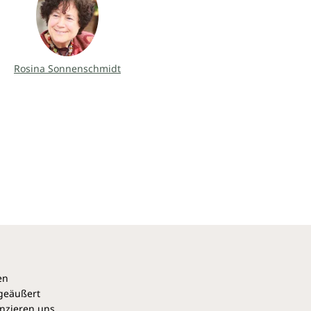
Rosina Sonnenschmidt
en
 geäußert
anzieren uns