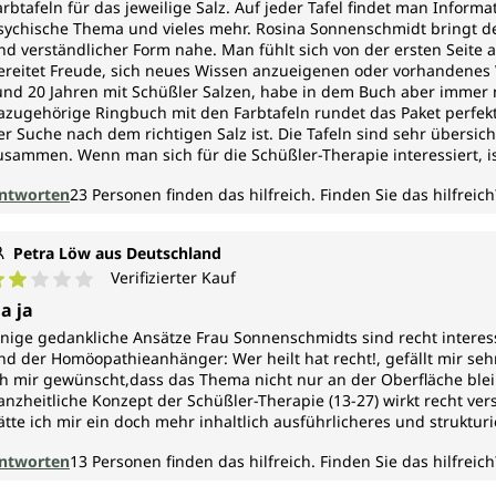
arbtafeln für das jeweilige Salz. Auf jeder Tafel findet man Infor
sychische Thema und vieles mehr. Rosina Sonnenschmidt bringt de
Folgende 9 Salze wurden ergänzt:
nd verständlicher Form nahe. Man fühlt sich von der ersten Seite 
1. Aluminium sulfuricum, Alumin-s
ereitet Freude, sich neues Wissen anzueigenen oder vorhandenes Wi
2. Bismuthum metallicum, Bism
und 20 Jahren mit Schüßler Salzen, habe in dem Buch aber immer 
3. Chromium-kali-sulfuratum, Chr-k-sula
azugehörige Ringbuch mit den Farbtafeln rundet das Paket perfekt
er Suche nach dem richtigen Salz ist. Die Tafeln sind sehr übersich
4. Cobaltum metallicum, Cob
usammen. Wenn man sich für die Schüßler-Therapie interessiert, is
5. Germanium metallicum, Germ-met
6. Molybdenium metallicum, Moly-met
ntworten
23
Personen finden das hilfreich.
Finden Sie das hilfreich
7. Niccolum metallicum, Nicc-met
8. Vanadium metallicum, Vanad
Petra Löw aus Deutschland
9. Zincum sulphuricum, Zinc-s
Verifizierter Kauf
urchschnittliche Bewertung von 2 von 5 Sternen
a ja
inige gedankliche Ansätze Frau Sonnenschmidts sind recht intere
nd der Homöopathieanhänger: Wer heilt hat recht!, gefällt mir sehr
ch mir gewünscht,dass das Thema nicht nur an der Oberfläche bleibt
anzheitliche Konzept der Schüßler-Therapie (13-27) wirkt recht ver
ätte ich mir ein doch mehr inhaltlich ausführlicheres und strukturi
ntworten
13
Personen finden das hilfreich.
Finden Sie das hilfreich