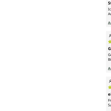
D
S
I
A
A
D
G
G
B
A
D
e
F
S