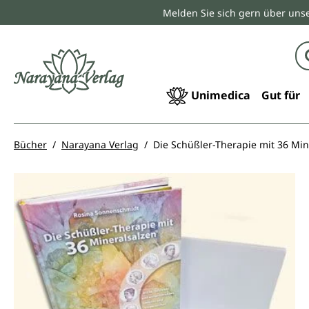
Melden Sie sich gern über unse
springen
Zur Hauptnavigation springen
Unimedica
Gut für
Bücher
Narayana Verlag
Die Schüßler-Therapie mit 36 Min
Bildergalerie überspringen