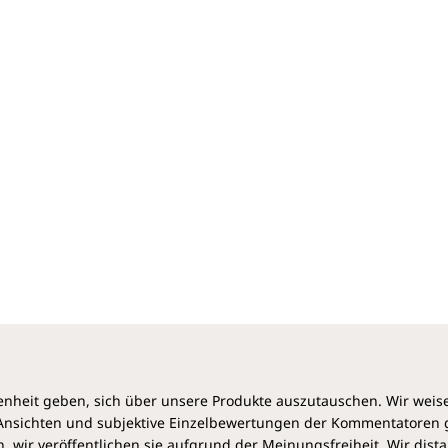
und Ausleitungen. Die einzelnen Arzneifamilien wie
Calcium-, Kalium- und Natriumsalze werden auch als
Gruppe erläutert, welches die Ähnlichkeiten besser
erkennen lässt. Besonders hilfreich sind die 36
großen Farbtafeln im Beiheft, welche auf einen Blick
für jedes Mineralsalz die Hauptpunkte, wichtige
Zusammenhänge und Unterschiede zu anderen
Salzen zeigen.
Die beliebte Autorin geht mit diesem Werk weit über
die übliche Auflistung typischer Symptome hinaus
und stellt die Schüßler-Salze erstmalig im
ganzheitlichen Zusammenhang dar. Es ist, als ob die
Salze mit ihren Eigenarten zum Leben erweckt
werden. Für den Leser entsteht ein klares Bild, das
leicht in der Praxis umgesetzt werden kann – ein
Meilenstein in der Schüßler-Therapie.
„Angesichts der Fülle von Büchern über Schüßler-
heit geben, sich über unsere Produkte auszutauschen. Wir weis
Mineralstoffe fragen Sie sich zu Recht: Schon wieder
e Ansichten und subjektive Einzelbewertungen der Kommentatoren
eins? Das Thema scheint doch in jede Richtung
 wir veröffentlichen sie aufgrund der Meinungsfreiheit. Wir dist