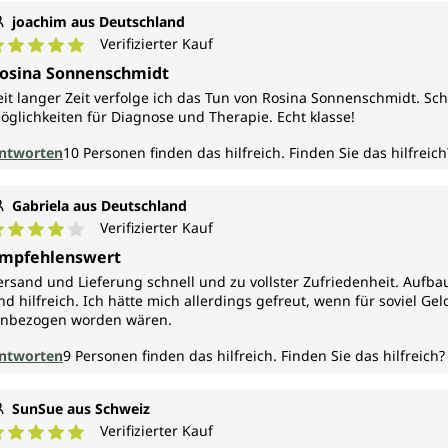
joachim aus Deutschland
Verifizierter Kauf
urchschnittliche Bewertung von 5 von 5 Sternen
osina Sonnenschmidt
eit langer Zeit verfolge ich das Tun von Rosina Sonnenschmidt. Sc
öglichkeiten für Diagnose und Therapie. Echt klasse!
ntworten
10
Personen finden das hilfreich.
Finden Sie das hilfreich
Gabriela aus Deutschland
Verifizierter Kauf
urchschnittliche Bewertung von 4 von 5 Sternen
mpfehlenswert
ersand und Lieferung schnell und zu vollster Zufriedenheit. Aufb
nd hilfreich. Ich hätte mich allerdings gefreut, wenn für soviel G
inbezogen worden wären.
ntworten
9
Personen finden das hilfreich.
Finden Sie das hilfreich?
SunSue aus Schweiz
Verifizierter Kauf