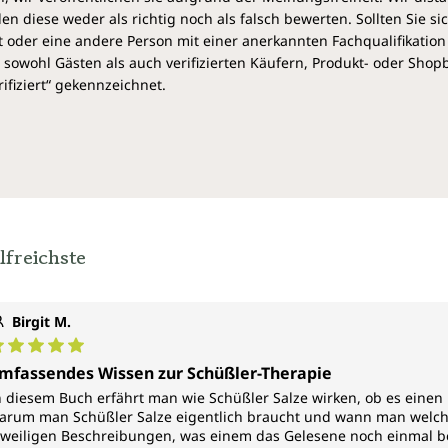
ausgewalzt zu sein!
diese weder als richtig noch als falsch bewerten. Sollten Sie si
 oder eine andere Person mit einer anerkannten Fachqualifikation
Nachdem ich alte und neue Publikationen über die
sowohl Gästen als auch verifizierten Käufern, Produkt- oder Sho
Schüßler-Salze gelesen habe, fielen mir ein paar
ifiziert“ gekennzeichnet.
Defizite auf. Das größte Defizit sehe ich darin, dass
die Schüßler-Salze 1 – 12 beinahe jedes Kind kennt,
während die Schüßler-Salze 13 – 27 sehr zaghaft ins
Bewusstsein rücken, nicht zu reden von weiteren.
Dabei liegt es nahe, die Therapiemöglichkeiten mit
Schüßler-Nährstoffen zu erweitern, weil die
Orthomolekularmedizin längst die stofflichen
Bedürfnisse von Mineralstoffen, Vitaminpräparaten
lfreichste
und Aminosäuren zu erfüllen scheint.”
Rosina Sonnenschmidt
Birgit M.
"Es ist gut, mal über die 12 üblichen Salze hinauszugehen
und auch die miasmatische Entwicklung zu
urchschnittliche Bewertung von 5 von 5 Sternen
mfassendes Wissen zur Schüßler-Therapie
berücksichtigen. Tolle neue Erkenntnisse durch das Buch-
n diesem Buch erfährt man wie Schüßler Salze wirken, ob es eine
einfach Klasse- habe 3 Tage nur noch gelesen und
arum man Schüßler Salze eigentlich braucht und wann man welche 
studiert!"
eweiligen Beschreibungen, was einem das Gelesene noch einmal bes
Sigrid Kurz