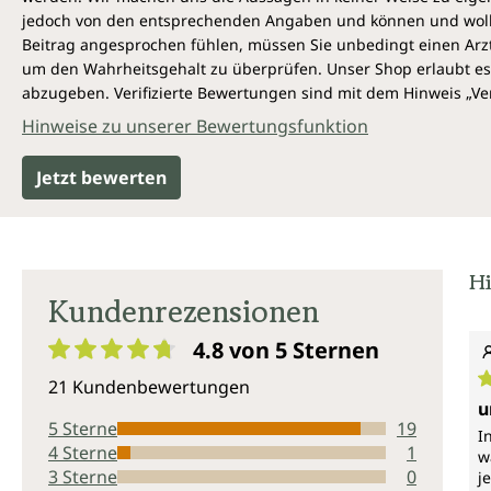
jedoch von den entsprechenden Angaben und können und wollen 
Beitrag angesprochen fühlen, müssen Sie unbedingt einen Arzt
um den Wahrheitsgehalt zu überprüfen. Unser Shop erlaubt es 
abzugeben. Verifizierte Bewertungen sind mit dem Hinweis „Ver
Hinweise zu unserer Bewertungsfunktion
Jetzt bewerten
Hi
Kundenrezensionen
4.8 von 5
Sternen
Durchschnittliche Bewertung von 4.8 von 5 Sternen
21 Kundenbewertungen
D
u
5 Sterne
19
I
4 Sterne
1
w
3 Sterne
0
j