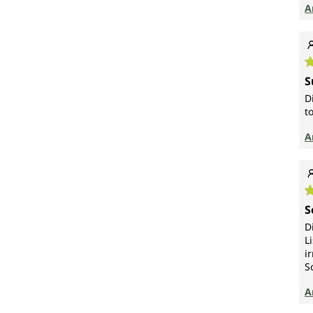
A
D
S
D
t
A
D
S
D
L
i
S
A