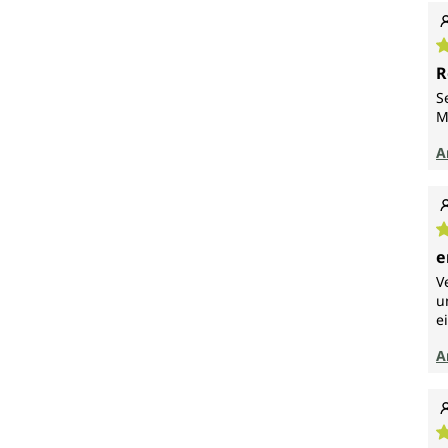
D
R
S
M
A
D
e
V
u
e
A