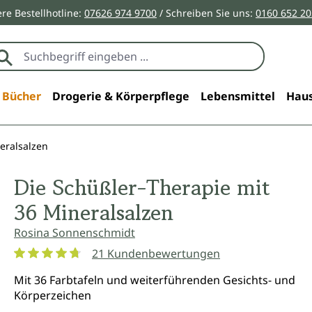
re Bestellhotline:
07626 974 9700
/ Schreiben Sie uns:
0160 652 2
Bücher
Drogerie & Körperpflege
Lebensmittel
Haus
eralsalzen
Die Schüßler-Therapie mit
36 Mineralsalzen
Rosina Sonnenschmidt
21 Kundenbewertungen
Durchschnittliche Bewertung von 4.8 von 5 Sternen
Mit 36 Farbtafeln und weiterführenden Gesichts- und
Körperzeichen