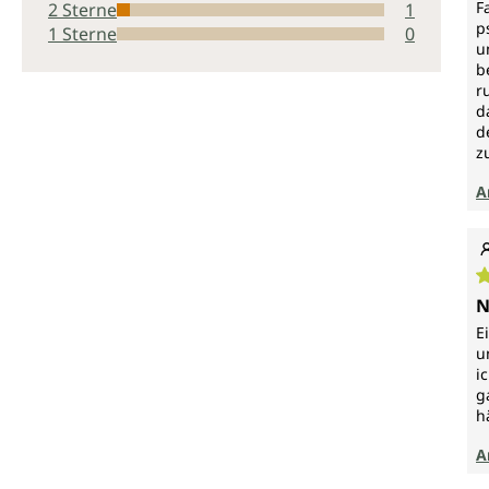
F
2 Sterne
1
p
1 Sterne
0
u
b
r
d
d
z
A
D
N
E
u
i
g
h
A