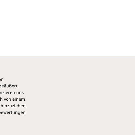
en
 geäußert
anzieren uns
ch von einem
 hinzuziehen,
pbewertungen