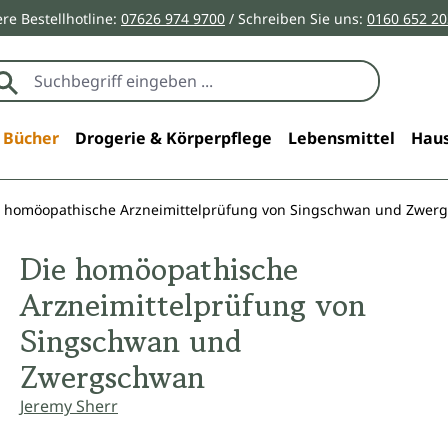
re Bestellhotline:
07626 974 9700
/ Schreiben Sie uns:
0160 652 2
Bücher
Drogerie & Körperpflege
Lebensmittel
Haus
e homöopathische Arzneimittelprüfung von Singschwan und Zwer
Die homöopathische
Arzneimittelprüfung von
Singschwan und
Zwergschwan
Jeremy Sherr