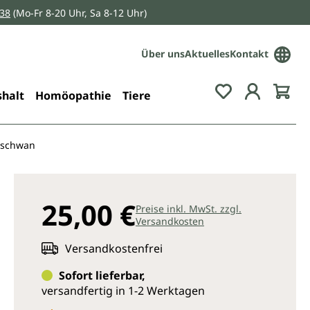
038
(Mo-Fr 8-20 Uhr, Sa 8-12 Uhr)
Über uns
Aktuelles
Kontakt
Du hast 0 Pro
halt
Homöopathie
Tiere
gschwan
25,00 €
Preise inkl. MwSt. zzgl.
Versandkosten
Versandkostenfrei
Sofort lieferbar,
versandfertig in 1-2 Werktagen