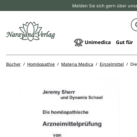
Melden Sie sich gern über unse
springen
Zur Hauptnavigation springen
Unimedica
Gut für
Bücher
Homöopathie
Materia Medica
Einzelmittel
Di
Bildergalerie überspringen