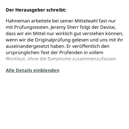
Der Herausgeber schreibt:
Hahneman arbeitete bei seiner Mittelwahl fast nur
mit Prüfungstexten. Jeremy Sherr folgt der Devise,
dass wir ein Mittel nur wirklich gut verstehen können,
wenn wir die Originalprüfung gelesen und uns mit ihr
auseinandergesetzt haben. Er veröffentlich den
ursprünglichen Text der Prüfenden in vollem
Wortlaut, ohne die Symptome zusammenzufassen
oder auf Rubriken zu reduzieren.
Alle Details einblenden
Die Arzneimittellprüfung und Jeremy Sherr sind
bekannt geworden durch ihre außerordentliche
Gründlichkeit und saubere, „klassische“ Ausführung
und Bearbeitung. Seine Prüfungsergebnisse haben
bereits Eingang in die großen Repertorien gefunden
und ihre Symptome konnten in der Praxis vielfach
bestätigt werden.