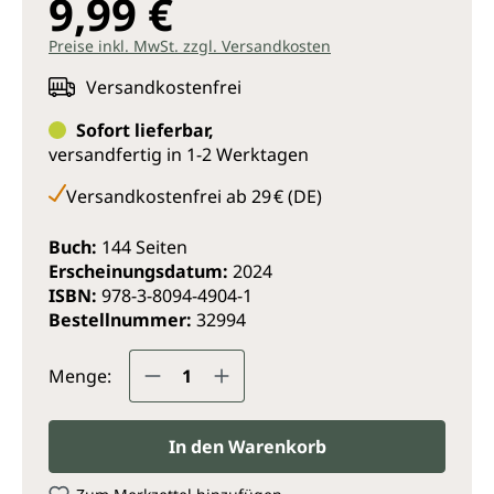
9,99 €
und fittes Leben.
Preise inkl. MwSt. zzgl. Versandkosten
Schmerzen weg- und Muskeln antrainieren
Schmerzlinderung von Kopf bis Fuß
Versandkostenfrei
Die Osteopathinnen Caroline Ferré und Jeanne
Sofort lieferbar,
Pigerol zeigen 130 Übungen gegen die
versandfertig in 1-2 Werktagen
häufigsten Beschwerden und welche typischen
Fehler dabei zu vermeiden sind
Versandkostenfrei ab 29 € (DE)
Mit Kapitel für schwangere Frauen
Buch:
144 Seiten
Erscheinungsdatum:
2024
ISBN:
978-3-8094-4904-1
Bestellnummer:
32994
Produkt Anzahl: Gib den gewünsc
Menge:
In den Warenkorb