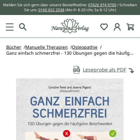
Melden Sie sich gern über unsere Bestellhotline:
07626 974 9700
/ Schreiben
alt springen
Sie uns:
0160 652 2038
(Mo-Fr 8-20 Uhr, Sa 8-12 Uhr)
Du hast 0 Pr
Bücher
Manuelle Therapien
Osteopathie
Ganz einfach schmerzfrei - 130 Übungen gegen die häufigsten Beschwerden und Schmerzen
Leseprobe als PDF
Bildergalerie überspringen