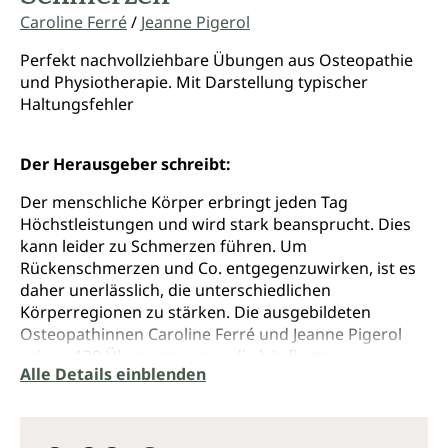
Caroline Ferré
/
Jeanne Pigerol
Perfekt nachvollziehbare Übungen aus Osteopathie
und Physiotherapie. Mit Darstellung typischer
Haltungsfehler
Der Herausgeber schreibt:
Der menschliche Körper erbringt jeden Tag
Höchstleistungen und wird stark beansprucht. Dies
kann leider zu Schmerzen führen. Um
Rückenschmerzen und Co. entgegenzuwirken, ist es
daher unerlässlich, die unterschiedlichen
Körperregionen zu stärken. Die ausgebildeten
Osteopathinnen Caroline Ferré und Jeanne Pigerol
zeigen 130 Übungen gegen die häufigsten
Alle Details einblenden
Beschwerden. Mit vielen Step-by-Step-Fotos erklären
sie, welche Fehler dabei zu vermeiden sind.
Aufwärm-, Dehn- und Kräftigungsübungen stärken
den Körper von Kopf bis Fuß für ein schmerzfreies