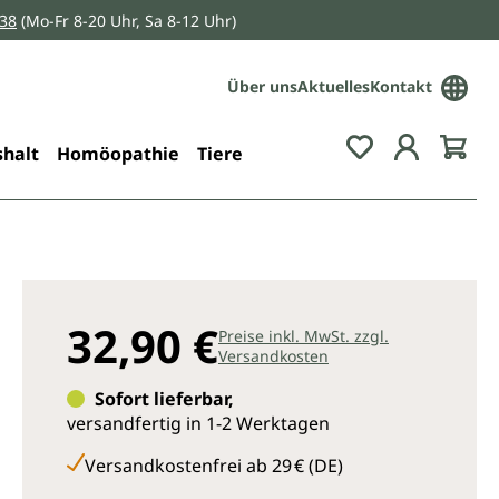
038
(Mo-Fr 8-20 Uhr, Sa 8-12 Uhr)
Über uns
Aktuelles
Kontakt
Du hast 0 Pro
halt
Homöopathie
Tiere
32,90 €
Preise inkl. MwSt. zzgl.
Versandkosten
Sofort lieferbar,
versandfertig in 1-2 Werktagen
Versandkostenfrei ab 29 € (DE)