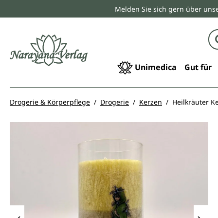
Melden Sie sich gern über unse
springen
Zur Hauptnavigation springen
Unimedica
Gut für
Drogerie & Körperpflege
Drogerie
Kerzen
Heilkräuter K
Bildergalerie überspringen