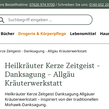
re Bestellhotline:
07626 974 9700
/ Schreiben Sie uns:
0160 652 2
Bücher
Drogerie & Körperpflege
Lebensmittel
Haus
erze Zeitgeist - Danksagung - Allgäu Kräuterwerkstatt
Heilkräuter Kerze Zeitgeist -
Danksagung - Allgäu
Kräuterwerkstatt
Heilkräuter Kerze Zeitgeist Danksagung Allgäuer
Kräuterwerkstatt – inspiriert von der traditionellen
Mohawk-Danksagung.