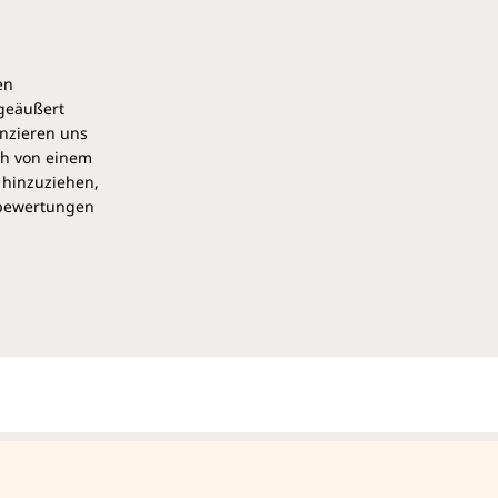
en
 geäußert
anzieren uns
ch von einem
 hinzuziehen,
pbewertungen