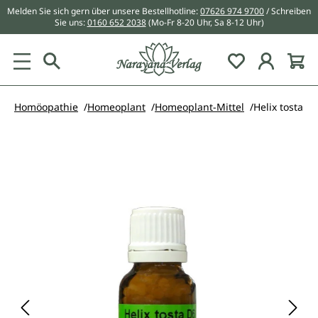
Melden Sie sich gern über unsere Bestellhotline:
07626 974 9700
/ Schreiben
alt springen
Sie uns:
0160 652 2038
(Mo-Fr 8-20 Uhr, Sa 8-12 Uhr)
Du hast 0 Pr
Homöopathie
Homeoplant
Homeoplant-Mittel
Helix tosta
Bildergalerie überspringen