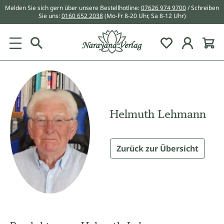
Melden Sie sich gern über unsere Bestellhotline:
07626 974 9700
/ Schreiben
alt springen
Sie uns:
0160 652 2038
(Mo-Fr 8-20 Uhr, Sa 8-12 Uhr)
Du hast 0 Pr
Helmuth Lehmann
Zurück zur Übersicht