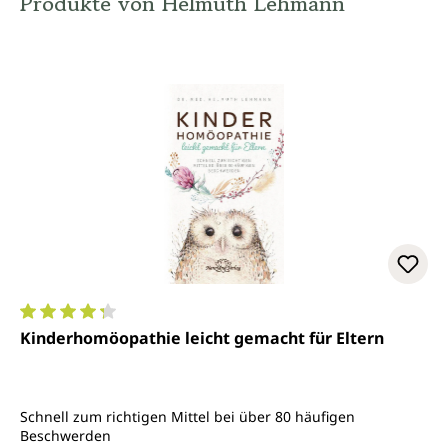
Produkte von Helmuth Lehmann
Durchschnittliche Bewertung von 4.2 von 5 Sternen
Kinderhomöopathie leicht gemacht für Eltern
Schnell zum richtigen Mittel bei über 80 häufigen
Beschwerden