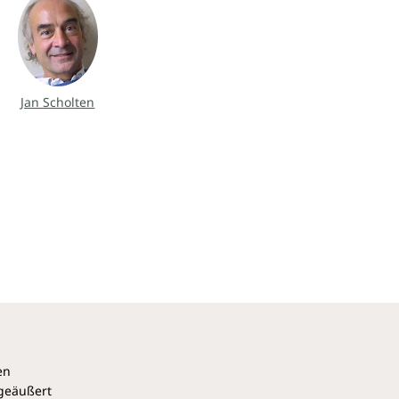
Jan Scholten
en
 geäußert