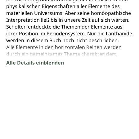
physikalischen Eigenschaften aller Elemente des
materiellen Universums. Aber seine homöopathische
Interpretation ließ bis in unsere Zeit auf sich warten.
Scholten entdeckte die Themen der Elemente aus
ihrer Position im Periodensystem. Nur die Lanthanide
werden in diesem Buch noch nicht beschrieben.
Alle Elemente in den horizontalen Reihen werden
durch ein gemeinsames Thema charakterisiert,
welches als Serie bezeichnet wird. Diese sieben
Alle Details einblenden
Serien wurden nach ihren jeweils bekanntesten
Elementen bezeichnet. So gibt es zum Beispiel eine
Kohlenstoffserie (charakterisiert durch Probleme mit
kindlichen Werten, Ich-Schwäche und der
Körpervorstellung im allgemeinen); eine Eisenserie
(Probleme bei Arbeit, Pflicht, Routine und Regeln);
eine Silberserie (entspricht Kreativität und Publicity,
Vermittlung von Ideen, z.B. bei Künstlern,
Topsportlern, im mittleren Management), usw.
Jede Serie wird in maximal 18 Stadien unterteilt. Die
18 Stadien entsprechen der Elektronenkonfiguration