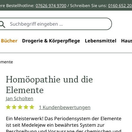
re Bestellhotline:
07626 974 9700
/ Schreiben Sie uns:
0160 652 2
Bücher
Drogerie & Körperpflege
Lebensmittel
Haus
emente
Homöopathie und die
Elemente
Jan Scholten
1 Kundenbewertungen
Durchschnittliche Bewertung von 5 von 5 Sternen
Ein Meisterwerk! Das Periodensystem der Elemente
ist seit Medelejew ein bewährtes System zur
Beschreibung und Voraussage der chemischen und