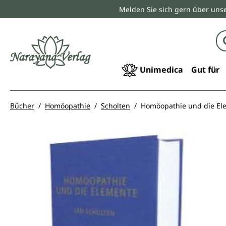
Melden Sie sich gern über unse
springen
Zur Hauptnavigation springen
Unimedica
Gut für
Bücher
Homöopathie
Scholten
Homöopathie und die El
Bildergalerie überspringen