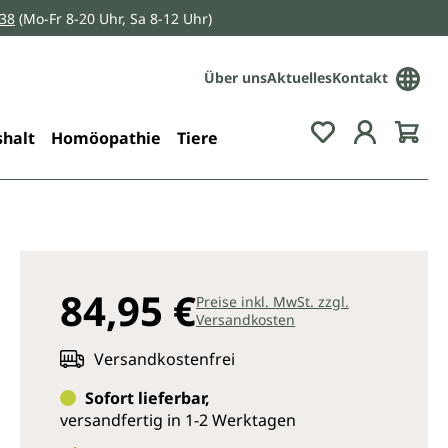
038
(Mo-Fr 8-20 Uhr, Sa 8-12 Uhr)
Über uns
Aktuelles
Kontakt
Du hast 0 Pro
halt
Homöopathie
Tiere
84,95 €
Preise inkl. MwSt. zzgl.
Versandkosten
Versandkostenfrei
Sofort lieferbar,
versandfertig in 1-2 Werktagen