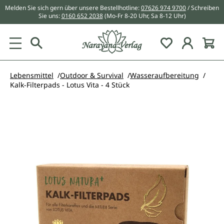
Melden Sie sich gern über unsere Bestellhotline:
07626 974 9700
/ Schreiben
alt springen
Sie uns:
0160 652 2038
(Mo-Fr 8-20 Uhr, Sa 8-12 Uhr)
Du hast 0 Pr
Lebensmittel
Outdoor & Survival
Wasseraufbereitung
Kalk-Filterpads - Lotus Vita - 4 Stück
Bildergalerie überspringen