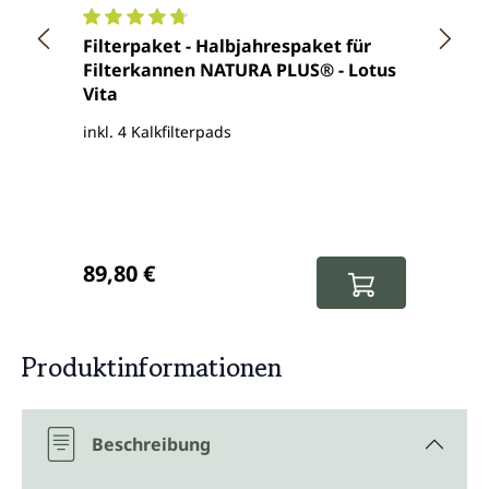
Durchschnittliche Bewertung von 4.7 von 5 Ster
Durch
Filterpaket - Halbjahrespaket für
Filte
Filterkannen NATURA PLUS® - Lotus
Lotus
Vita
inkl. 4 Kalkfilterpads
Für al
Serie 
Regulärer Preis:
Regul
89,80 €
28,5
Produktinformationen
Beschreibung