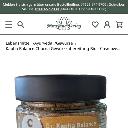
Melden Sie sich gern über unsere Bestellhotline:
07626 974 9700
/ Schreiben
alt springen
Sie uns:
0160 652 2038
(Mo-Fr 8-20 Uhr, Sa 8-12 Uhr)
Du hast 0 Pr
Lebensmittel
Ayurveda
Gewürze
Kapha Balance Churna Gewürzzubereitung Bio - Cosmoveda - 25 g
Bildergalerie überspringen