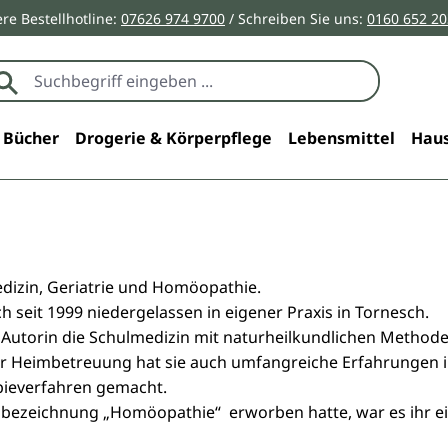
re Bestellhotline:
07626 974 9700
/ Schreiben Sie uns:
0160 652 2
Bücher
Drogerie & Körperpflege
Lebensmittel
Haus
edizin, Geriatrie und Homöopathie.
ch seit 1999 niedergelassen in eigener Praxis in Tornesch.
 Autorin die Schulmedizin mit naturheilkundlichen Methode
der Heimbetreuung hat sie auch umfangreiche Erfahrungen
apieverfahren gemacht.
zbezeichnung „Homöopathie“ erworben hatte, war es ihr ein