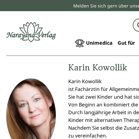
Melden Sie sich gern über unse
springen
Zur Hauptnavigation springen
Unimedica
Gut für
Karin Kowollik
Karin Kowollik
ist Fachärztin für Allgemeinm
Sie hat zwei Kinder und hat si
Von Beginn an kombiniert die
Durch langjährige Arbeit in 
Kinder mit alternativen Ther
Nachdem Sie selbst die Zusat
zu vereinfachen.