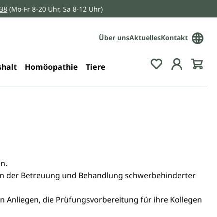
038
(Mo-Fr 8-20 Uhr, Sa 8-12 Uhr)
Über uns
Aktuelles
Kontakt
Du hast 0 Pro
halt
Homöopathie
Tiere
n.
 in der Betreuung und Behandlung schwerbehinderter
 Anliegen, die Prüfungsvorbereitung für ihre Kollegen