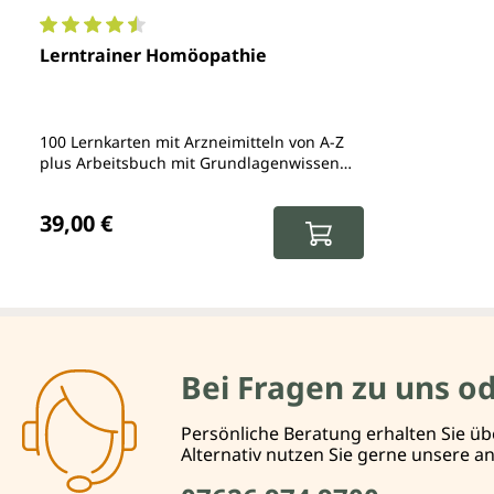
Durchschnittliche Bewertung von 4.6 von 5 Sternen
Lerntrainer Homöopathie
100 Lernkarten mit Arzneimitteln von A-Z
plus Arbeitsbuch mit Grundlagenwissen
und Prüfungsfragen
Regulärer Preis:
39,00 €
Bei Fragen zu uns o
Persönliche Beratung erhalten Sie üb
Alternativ nutzen Sie gerne unsere 