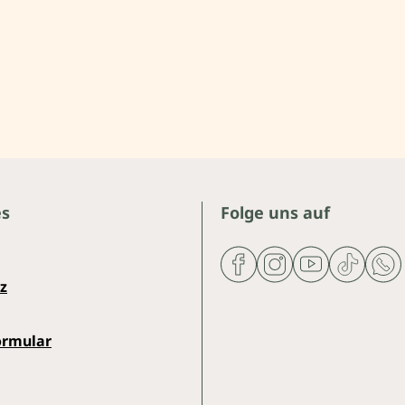
es
Folge uns auf
z
ormular