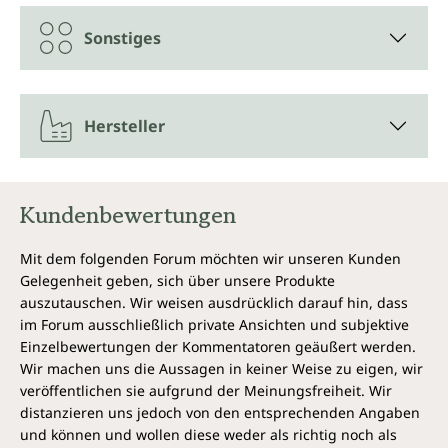
Monatsvorrat.
Sonstiges
Vegan und ohne folgende Zusatzstoffe
Katzenkralle Kapseln von Unimedica sind,
entsprechend gesetzlicher Vorgaben, frei von
Hersteller
Konservierungsstoffen, weiterhin ohne Zusätze wie
Farbstoffe, Stabilisatoren, Trennmittel wie
Magnesiumstearat, ohne Gentechnik sowie
laktosefrei, glutenfrei und vegan. Vegane Kapselhülle
Kundenbewertungen
aus reiner pflanzlicher Cellulose (HPMC), frei von
Carrageen und PEG.
Mit dem folgenden Forum möchten wir unseren Kunden
Gelegenheit geben, sich über unsere Produkte
auszutauschen. Wir weisen ausdrücklich darauf hin, dass
im Forum ausschließlich private Ansichten und subjektive
Einzelbewertungen der Kommentatoren geäußert werden.
Wir machen uns die Aussagen in keiner Weise zu eigen, wir
veröffentlichen sie aufgrund der Meinungsfreiheit. Wir
distanzieren uns jedoch von den entsprechenden Angaben
und können und wollen diese weder als richtig noch als