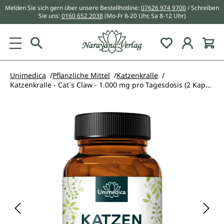
Melden Sie sich gern über unsere Bestellhotline:
07626 974 9700
/ Schreiben
alt springen
Sie uns:
0160 652 2038
(Mo-Fr 8-20 Uhr, Sa 8-12 Uhr)
Du hast 0 Pr
Unimedica
Pflanzliche Mittel
Katzenkralle
Katzenkralle - Cat´s Claw - 1.000 mg pro Tagesdosis (2 Kapseln) - 90 Kapseln
Bildergalerie überspringen