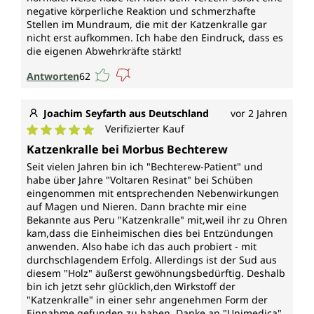
negative körperliche Reaktion und schmerzhafte
Stellen im Mundraum, die mit der Katzenkralle gar
nicht erst aufkommen. Ich habe den Eindruck, dass es
die eigenen Abwehrkräfte stärkt!
Antworten
62
Joachim Seyfarth aus Deutschland
vor 2 Jahren
Verifizierter Kauf
Durchschnittliche Bewertung von 5 von 5 Sternen
Katzenkralle bei Morbus Bechterew
Seit vielen Jahren bin ich "Bechterew-Patient" und
habe über Jahre "Voltaren Resinat" bei Schüben
eingenommen mit entsprechenden Nebenwirkungen
auf Magen und Nieren. Dann brachte mir eine
Bekannte aus Peru "Katzenkralle" mit,weil ihr zu Ohren
kam,dass die Einheimischen dies bei Entzündungen
anwenden. Also habe ich das auch probiert - mit
durchschlagendem Erfolg. Allerdings ist der Sud aus
diesem "Holz" äußerst gewöhnungsbedürftig. Deshalb
bin ich jetzt sehr glücklich,den Wirkstoff der
"Katzenkralle" in einer sehr angenehmen Form der
Einnahme gefunden zu haben. Danke an "Unimedica"