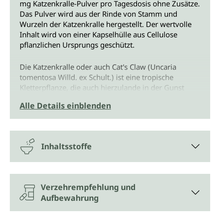
mg Katzenkralle-Pulver pro Tagesdosis ohne Zusätze.
Das Pulver wird aus der Rinde von Stamm und
Wurzeln der Katzenkralle hergestellt. Der wertvolle
Inhalt wird von einer Kapselhülle aus Cellulose
pflanzlichen Ursprungs geschützt.
Die Katzenkralle oder auch Cat's Claw (Uncaria
tomentosa Willd. ex Schult.) ist eine tropische
Kletterpflanze, die auch hierzulande in der Gunst
steigt. Denn Stamm und Wurzel der Katzenkralle
Alle Details einblenden
enthalten zahlreiche sehr wertvolle Pflanzenstoffe.
Deren Kraft wird traditionell von indigenen Völkern
in Südamerika auf vielfältige Weise genutzt.
Inhaltsstoffe
Die Katzenkralle wächst als Liane bevorzugt
horizontal in natürlichen tropischen Regenwäldern
und schlängelt sich bis in die Baumwipfel ihrer
Trägerbäume.
Verzehrempfehlung und
Aufbewahrung
Jedes Glas Katzenkralle Kapseln von Unimedica
enthält 90 Kapseln. Das entspricht einem 1,5-