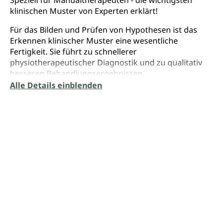
klinischen Muster von Experten erklärt!
Für das Bilden und Prüfen von Hypothesen ist das
Erkennen klinischer Muster eine wesentliche
Fertigkeit. Sie führt zu schnellerer
physiotherapeutischer Diagnostik und zu qualitativ
besseren Behandlungsergebnissen.
Alle Details einblenden
Wer klinische Muster erkennt, kann bei Patienten mit
neuromuskuloskeletalen Beschwerden strukturelle
Störungsquellen sicherer identifizieren und gezielter
therapieren. Im Buch lernen Sie die Muster z.B. von:
- funktionellen zervikalen Instabilitäten,
- lumbalen Facettensyndromen,
- bandscheibenbedingten Beschwerden,
- patellofemoralen Schmerzsyndromen,
- zervikogenen Kopfschmerzen und vieles mehr.
Lernen Sie von den Profis. Das internationale
Autorenteam der IMTA (Maitland-Konzept) zeigt