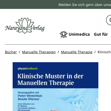
Melden Sie sich gern über unse
springen
Zur Hauptnavigation springen
Unimedica
Gut für
Bücher
Manuelle Therapien
Manuelle Therapie
Klinisc
Bildergalerie überspringen