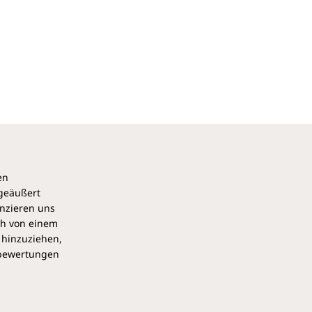
en
 geäußert
anzieren uns
ch von einem
 hinzuziehen,
pbewertungen