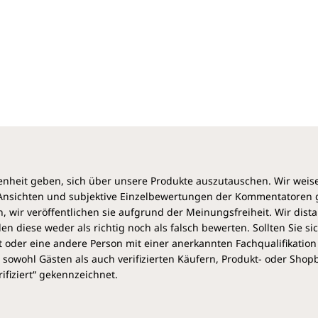
Ihnen, wie Sie Ihre therapeutischen Kompetenzen
ausbauen können, z.B. mittels Reflexion,
Kommunikation, biomechanischen und
neurodynamischen Kenntnissen.
Neu in der 2. Auflage:
- Ergänzung und Verbesserung der klinischen Kapitel
heit geben, sich über unsere Produkte auszutauschen. Wir weis
e Ansichten und subjektive Einzelbewertungen der Kommentatoren
 wir veröffentlichen sie aufgrund der Meinungsfreiheit. Wir dist
diese weder als richtig noch als falsch bewerten. Sollten Sie si
 oder eine andere Person mit einer anerkannten Fachqualifikation
sowohl Gästen als auch verifizierten Käufern, Produkt- oder Sho
ifiziert“ gekennzeichnet.