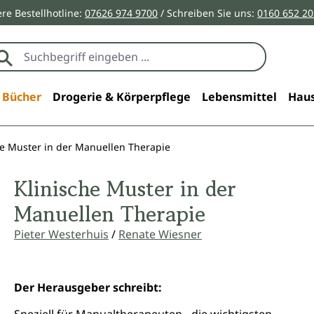
re Bestellhotline:
07626 974 9700
/ Schreiben Sie uns:
0160 652 2
Bücher
Drogerie & Körperpflege
Lebensmittel
Haus
he Muster in der Manuellen Therapie
Klinische Muster in der
Manuellen Therapie
Pieter Westerhuis
/
Renate Wiesner
Der Herausgeber schreibt:
Speziell für Manualtherapeuten - die wichtigsten