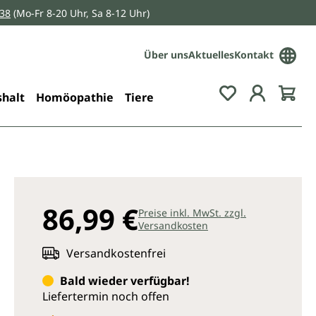
038
(Mo-Fr 8-20 Uhr, Sa 8-12 Uhr)
Über uns
Aktuelles
Kontakt
Du hast 0 Pro
halt
Homöopathie
Tiere
86,99 €
Preise inkl. MwSt. zzgl.
Versandkosten
Versandkostenfrei
Bald wieder verfügbar!
Liefertermin noch offen