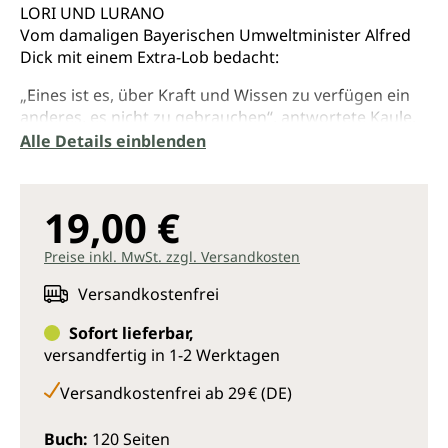
LORI UND LURANO
Vom damaligen Bayerischen Umweltminister Alfred
Dick mit einem Extra-Lob bedacht:
„Eines ist es, über Kraft und Wissen zu verfügen ein
anderes, es nicht zu gebrauchen“, antwortete Kaule.
Nicht immer ist es gut, den eigenen Willen
Alle Details einblenden
durchzusetzen.
Es gibt Zeiten, in denen man es tun muß, um zu
wachsen“ und es gibt Zeiten, in denen man es nicht
19,00 €
tun darf, um zu wachsen.
Preise inkl. MwSt. zzgl. Versandkosten
..Wer immer und immer wieder gegen die natürliche
Ordnung der Schöpfung verstößt, den wird diese
Versandkostenfrei
Ordnung irgendwann selbst verstoßen.
Sofort lieferbar,
In diesem Buch werden die Frösche auf ihre ganz
versandfertig in 1-2 Werktagen
besondere Weise mit Umweltproblemen fertig und
wir Menschen können eigentlich nur von ihnen
Versandkostenfrei ab 29 € (DE)
lernen.
Buch:
120 Seiten