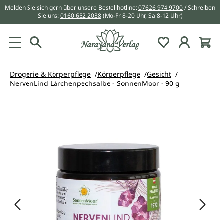
Melden Sie sich gern über unsere Bestellhotline:
07626 974 9700
/ Schreiben
alt springen
Sie uns:
0160 652 2038
(Mo-Fr 8-20 Uhr, Sa 8-12 Uhr)
Du hast 0 Pr
Drogerie & Körperpflege
Körperpflege
Gesicht
NervenLind Lärchenpechsalbe - SonnenMoor - 90 g
Bildergalerie überspringen