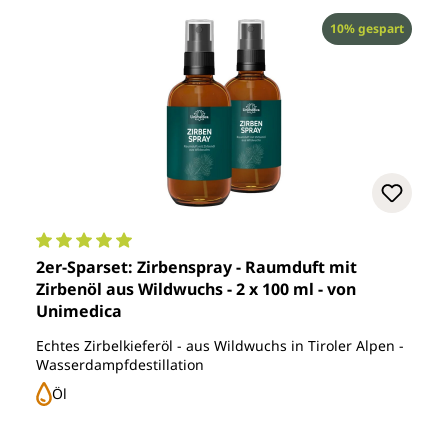
Rabatt
10% gespart
Durchschnittliche Bewertung von 5 von 5 Sternen
2er-Sparset: Zirbenspray - Raumduft mit
Zirbenöl aus Wildwuchs - 2 x 100 ml - von
Unimedica
Echtes Zirbelkieferöl - aus Wildwuchs in Tiroler Alpen -
Wasserdampfdestillation
Öl