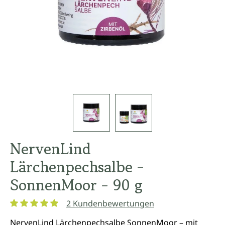
NervenLind
Lärchenpechsalbe -
SonnenMoor - 90 g
2 Kundenbewertungen
Durchschnittliche Bewertung von 5 von 5 Sternen
NervenLind Lärchenpechsalbe SonnenMoor – mit