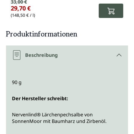
Verkaufspreis:
33,00 €
Regulärer Preis:
29,70 €
(148,50 € / l)
Produktinformationen
Beschreibung
90 g
Der Hersteller schreibt:
Nervenlind® Lärchenpechsalbe von
SonnenMoor mit Baumharz und Zirbenöl.