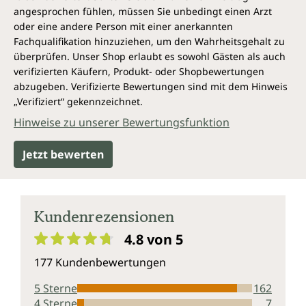
Häutchen, in Kokosnuss und Äpfeln.
angesprochen fühlen, müssen Sie unbedingt einen Arzt
oder eine andere Person mit einer anerkannten
Jede Dose OPC-Ultra-Kapseln von Unimedica enthält
Fachqualifikation hinzuziehen, um den Wahrheitsgehalt zu
240 Kapseln. Das entspricht einem 4-Monatsvorrat.
überprüfen. Unser Shop erlaubt es sowohl Gästen als auch
verifizierten Käufern, Produkt- oder Shopbewertungen
Vegan und ohne unerwünschte
abzugeben. Verifizierte Bewertungen sind mit dem Hinweis
Zusatzstoffe
„Verifiziert“ gekennzeichnet.
Hinweise zu unserer Bewertungsfunktion
Vegane Kapselhülle aus reiner pflanzlicher Cellulose
(HPMC), frei von Carrageen und PEG.
Jetzt bewerten
OPC-Ultra-65 %-OPC Kapseln von Unimedica sind,
entsprechend gesetzlicher Vorgaben, frei von
Konservierungsstoffen, weiterhin ohne Zusätze wie
Kundenrezensionen
Farbstoffe, Stabilisatoren, Trennmittel wie
Magnesiumstearat sowie ohne Gentechnik,
4.8 von 5
laktosefrei, glutenfrei und vegan.
Durchschnittliche Bewertung von 4.8 von 5 Sternen
177 Kundenbewertungen
5 Sterne
162
4 Sterne
7