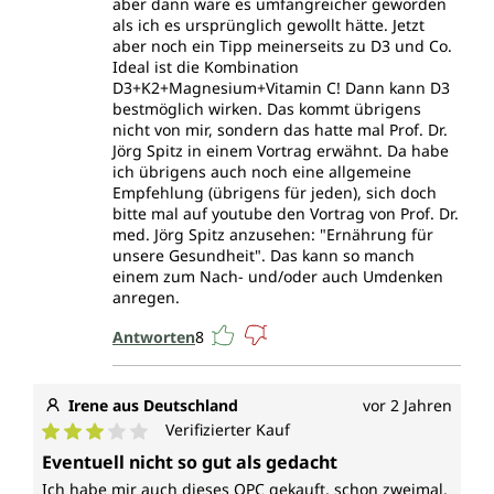
aber dann wäre es umfangreicher geworden
als ich es ursprünglich gewollt hätte. Jetzt
aber noch ein Tipp meinerseits zu D3 und Co.
Ideal ist die Kombination
D3+K2+Magnesium+Vitamin C! Dann kann D3
bestmöglich wirken. Das kommt übrigens
nicht von mir, sondern das hatte mal Prof. Dr.
Jörg Spitz in einem Vortrag erwähnt. Da habe
ich übrigens auch noch eine allgemeine
Empfehlung (übrigens für jeden), sich doch
bitte mal auf youtube den Vortrag von Prof. Dr.
med. Jörg Spitz anzusehen: "Ernährung für
unsere Gesundheit". Das kann so manch
einem zum Nach- und/oder auch Umdenken
anregen.
Antworten
8
Irene aus Deutschland
vor 2 Jahren
Verifizierter Kauf
Durchschnittliche Bewertung von 3 von 5 Sternen
Eventuell nicht so gut als gedacht
Ich habe mir auch dieses OPC gekauft, schon zweimal.