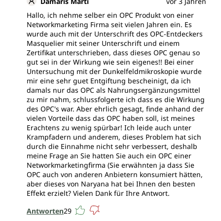
Damaris Marti
vor 3 Jahren
Hallo, ich nehme selber ein OPC Produkt von einer
Networkmarketing Firma seit vielen Jahren ein. Es
wurde auch mit der Unterschrift des OPC-Entdeckers
Masquelier mit seiner Unterschrift und einem
Zertifikat unterschrieben, dass dieses OPC genau so
gut sei in der Wirkung wie sein eigenes!! Bei einer
Untersuchung mit der Dunkelfeldmikroskopie wurde
mir eine sehr guet Entgiftung bescheinigt, da ich
damals nur das OPC als Nahrungsergänzungsmittel
zu mir nahm, schlussfolgerte ich dass es die Wirkung
des OPC's war. Aber ehrlich gesagt, finde anhand der
vielen Vorteile dass das OPC haben soll, ist meines
Erachtens zu wenig spürbar! Ich leide auch unter
Krampfadern und anderem, dieses Problem hat sich
durch die Einnahme nicht sehr verbessert, deshalb
meine Frage an Sie hatten Sie auch ein OPC einer
Networkmarketingfirma (Sie erwähnten ja dass Sie
OPC auch von anderen Anbietern konsumiert hätten,
aber dieses von Naryana hat bei Ihnen den besten
Effekt erzielt? Vielen Dank für Ihre Antwort.
Antworten
29