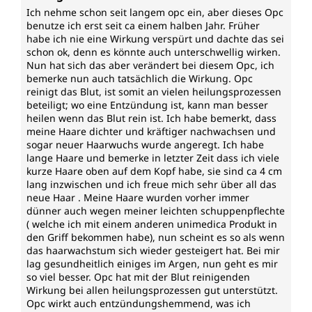
Ich nehme schon seit langem opc ein, aber dieses Opc
benutze ich erst seit ca einem halben Jahr. Früher
habe ich nie eine Wirkung verspürt und dachte das sei
schon ok, denn es könnte auch unterschwellig wirken.
Nun hat sich das aber verändert bei diesem Opc, ich
bemerke nun auch tatsächlich die Wirkung. Opc
reinigt das Blut, ist somit an vielen heilungsprozessen
beteiligt; wo eine Entzündung ist, kann man besser
heilen wenn das Blut rein ist. Ich habe bemerkt, dass
meine Haare dichter und kräftiger nachwachsen und
sogar neuer Haarwuchs wurde angeregt. Ich habe
lange Haare und bemerke in letzter Zeit dass ich viele
kurze Haare oben auf dem Kopf habe, sie sind ca 4 cm
lang inzwischen und ich freue mich sehr über all das
neue Haar . Meine Haare wurden vorher immer
dünner auch wegen meiner leichten schuppenpflechte
( welche ich mit einem anderen unimedica Produkt in
den Griff bekommen habe), nun scheint es so als wenn
das haarwachstum sich wieder gesteigert hat. Bei mir
lag gesundheitlich einiges im Argen, nun geht es mir
so viel besser. Opc hat mit der Blut reinigenden
Wirkung bei allen heilungsprozessen gut unterstützt.
Opc wirkt auch entzündungshemmend, was ich