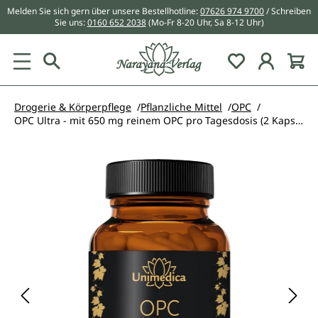
Melden Sie sich gern über unsere Bestellhotline:
07626 974 9700
/ Schreiben
alt springen
Sie uns:
0160 652 2038
(Mo-Fr 8-20 Uhr, Sa 8-12 Uhr)
Du hast 0 Pr
Drogerie & Körperpflege
Pflanzliche Mittel
OPC
OPC Ultra - mit 650 mg reinem OPC pro Tagesdosis (2 Kapseln) - hochdosiert - 240 Kapseln - von Unimedica
Bildergalerie überspringen