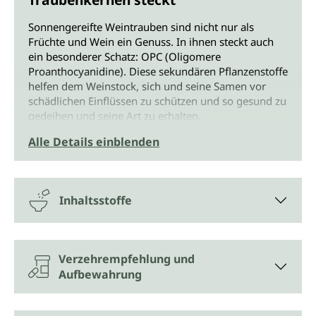
Sonnengereifte Weintrauben sind nicht nur als
Früchte und Wein ein Genuss. In ihnen steckt auch
ein besonderer Schatz: OPC (Oligomere
Proanthocyanidine). Diese sekundären Pflanzenstoffe
helfen dem Weinstock, sich und seine Samen vor
schädlichen Einflüssen zu schützen und so gesund zu
gedeihen und seine Art zu erhalten.
Alle Details einblenden
OPC Ultra 65 % OPC von Unimedica ist hochdosiert
und enthält je Kapsel 500 mg Traubenkernextrakt mit
65 % reinem OPC. Die veganen Kapseln enthalten
nur naturreinen Traubenkernextrakt umhüllt von
Inhaltsstoffe
Zellulose als pflanzliche Kapselhülle.
Wie kommen die OPC in die Kapsel?
Verzehrempfehlung und
Für die OPC-Ultra-65 %-OPC-Kapseln von Unimedica
Aufbewahrung
werden französische Weintraubenkerne verwendet.
Durch schonende Wasserextraktion wird der
Traubenkernextrakt gewonnen. Das sanfte