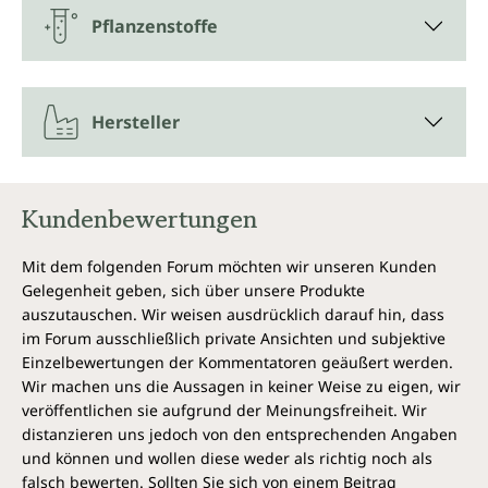
Extraktionsverfahren sorgt dafür, dass die wertvollen
Pflanzenstoffe
Inhaltsstoffe der sonnenverwöhnten französischen
Weintrauben weitestgehend erhalten bleiben. Auf
diese Weise kann der sehr hohe Gehalt an OPC von
65 % erreicht werden.
Hersteller
Was hat es mit OPC auf sich?
Oligomere Proanthocyanidine (OPC) sind Flavanole.
Kundenbewertungen
Diese sekundären Pflanzenstoffe gehören zu den
Polyphenolen. Sie dienen den Pflanzen als UV-Schutz,
Mit dem folgenden Forum möchten wir unseren Kunden
aber helfen auch bei der Abwehr von Parasiten und
Gelegenheit geben, sich über unsere Produkte
dem Standhalten gegenüber besonderen
klimatischen Bedingungen. OPC-Ultra-Kapseln von
auszutauschen. Wir weisen ausdrücklich darauf hin, dass
Unimedica enthalten diesen natürlichen Abwehrstoff
im Forum ausschließlich private Ansichten und subjektive
der Pflanzen.
Einzelbewertungen der Kommentatoren geäußert werden.
Wir machen uns die Aussagen in keiner Weise zu eigen, wir
Gibt es OPC nur in Weintrauben?
veröffentlichen sie aufgrund der Meinungsfreiheit. Wir
distanzieren uns jedoch von den entsprechenden Angaben
OPC finden sich in den Schalen und Kernen roter
und können und wollen diese weder als richtig noch als
Trauben, aber ebenso in den roten Erdnuss-
falsch bewerten. Sollten Sie sich von einem Beitrag