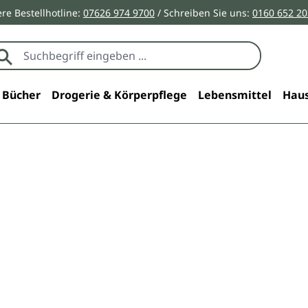
re Bestellhotline:
07626 974 9700
/ Schreiben Sie uns:
0160 652 2
Bücher
Drogerie & Körperpflege
Lebensmittel
Haus