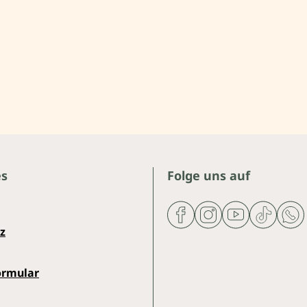
es
Folge uns auf
z
ormular