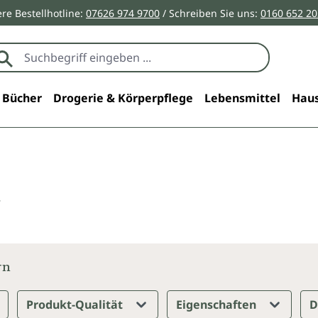
re Bestellhotline:
07626 974 9700
/ Schreiben Sie uns:
0160 652 2
Bücher
Drogerie & Körperpflege
Lebensmittel
Haus
a
rn
Produkt-Qualität
Eigenschaften
D