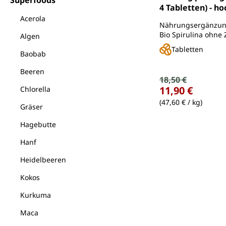
4 Tabletten) - hochdosiert -
500 Tabletten - 
Acerola
Nährungsergänzung
Unimedica
Bio Spirulina ohne 
Algen
Tabletten
Baobab
Beeren
Verkaufspreis:
18,50 €
Regulärer Preis:
11,90 €
Chlorella
(47,60 € / kg)
Gräser
Hagebutte
Hanf
Heidelbeeren
Kokos
Kurkuma
Maca