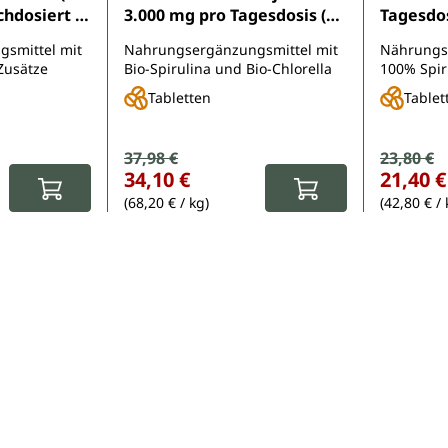
3.000 mg pro Tagesdosis (3
Tagesdos
von
x 4 Tabletten) - im
- hochdosiert - 2 x 500
smittel mit
Nahrungsergänzungsmittel mit
Nährungs
Verhältnis 1 : 1 - 2 x 500
Tablette
Zusätze
Bio-Spirulina und Bio-Chlorella
100% Spir
Tabletten
Tabletten
Tablet
Verkaufspreis:
37,98 €
Verkauf
23,80 €
Regulärer Preis:
Regulärer Pr
34,10 €
21,40 €
(68,20 € / kg)
(42,80 € / 