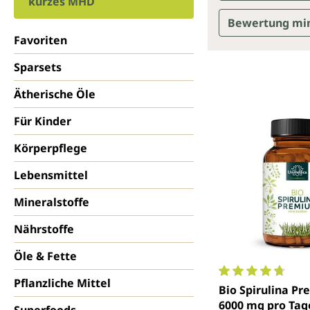
kurzes MHD
Bewertung mi
Favoriten
Sparsets
Ätherische Öle
Für Kinder
Körperpflege
Lebensmittel
Mineralstoffe
Nährstoffe
Öle & Fette
Pflanzliche Mittel
Durchschnittlich
Bio Spirulina Pr
6000 mg pro Tage
Superfoods