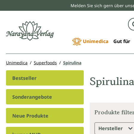
Melden Sie sich gern über unse
springen
Zur Hauptnavigation springen
Unimedica
Gut für
Unimedica
Superfoods
Spirulina
Spirulin
Bestseller
Sonderangebote
Produkte filte
Neue Produkte
Hersteller