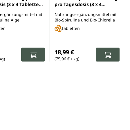
is (3 x 4 Tabletten)
pro Tagesdosis (3 x 4
Tabletten) - im Verhältnis
ergänzungsmittel mit
Nahrungsergänzungsmittel mit
n - von Unimedica
1:1 - 500 Tabletten
ulina Alge
Bio-Spirulina und Bio-Chlorella
ten
Tabletten
spreis:
eis:
Regulärer Preis:
18,99 €
kg)
(75,96 € / kg)