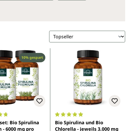
Rabatt
10% gespart
5 Sternen
nittliche Bewertung von 4.7 von 5 Sternen
Durchschnittliche Bewertung von 
set: Bio Spirulina
Bio Spirulina und Bio
 - 6000 mg pro
Chlorella - jeweils 3.000 mg