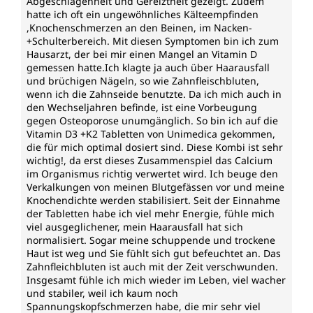
Abgeschlagenheit und Gereiztheit gezeigt. Zudem
hatte ich oft ein ungewöhnliches Kälteempfinden
,Knochenschmerzen an den Beinen, im Nacken-
+Schulterbereich. Mit diesen Symptomen bin ich zum
Hausarzt, der bei mir einen Mangel an Vitamin D
gemessen hatte.Ich klagte ja auch über Haarausfall
und brüchigen Nägeln, so wie Zahnfleischbluten,
wenn ich die Zahnseide benutzte. Da ich mich auch in
den Wechseljahren befinde, ist eine Vorbeugung
gegen Osteoporose unumgänglich. So bin ich auf die
Vitamin D3 +K2 Tabletten von Unimedica gekommen,
die für mich optimal dosiert sind. Diese Kombi ist sehr
wichtig!, da erst dieses Zusammenspiel das Calcium
im Organismus richtig verwertet wird. Ich beuge den
Verkalkungen von meinen Blutgefässen vor und meine
Knochendichte werden stabilisiert. Seit der Einnahme
der Tabletten habe ich viel mehr Energie, fühle mich
viel ausgeglichener, mein Haarausfall hat sich
normalisiert. Sogar meine schuppende und trockene
Haut ist weg und Sie fühlt sich gut befeuchtet an. Das
Zahnfleichbluten ist auch mit der Zeit verschwunden.
Insgesamt fühle ich mich wieder im Leben, viel wacher
und stabiler, weil ich kaum noch
Spannungskopfschmerzen habe, die mir sehr viel