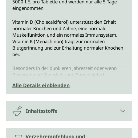
5000 I.E. pro Tablette und werden nur alle 5 Tage
eingenommen.
Vitamin D (Cholecalciferol) unterstützt den Erhalt
normaler Knochen und Zähne, eine normale
Muskelfunktion und ein normales Immunsystem.
Vitamin K (Menachinon) trägt zur normalen
Blutgerinnung und zur Erhaltung normaler Knochen
bei.
Besonders in der dunkleren Jahreszeit oder wenn
Bewegung bei Tageslicht und Sonne einfach
alltagsbedingt (z. B. bei Schichtarbeit, in Quarantäne
Alle Details einblenden
oder bei anderen Einschränkungen) nicht möglich ist,
kann eine Ergänzung der Nahrung mit Vitamin D3
hilfreich sein. Denn Vitamin D kann sich im Körper
nur mit ausreichend Sonnenlicht bilden.
Inhaltsstoffe
Das Vitamin D für die Vitamin D3/K2 Tabletten von
Unimedica wird durch Schafswolle gewonnen. Die
Vitamin D3/K2 Tabletten von Unimedica sind
Verzehrempfehlung und