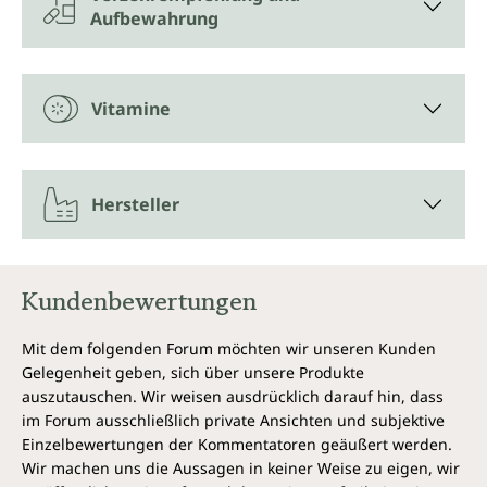
hervorragend als Nahrungsergänzung bei
Aufbewahrung
vegetarischer Ernährung geeignet.
K2 in „trans-Form"
Vitamine
Vitamin D3/K2 Tabletten von Unimedica sind
besonders hochwertig und effektiv. Denn der
verwendete Markenrohstoff K2VITAL® MK7 All-trans
von Kappa enthält K2 in der wirksamsten,
Hersteller
hochwertigen trans-Form (statt der cis-Form) des
MK-7. Hinter der Abkürzung MK verbirgt sich der
Begriff Menachinon, eine andere Bezeichnung für
Vitamin K2.
Kundenbewertungen
Jedes Glas Vitamin D3/K2 von Unimedica enthält 180
Mit dem folgenden Forum möchten wir unseren Kunden
Tabletten = 45 g.
Gelegenheit geben, sich über unsere Produkte
auszutauschen. Wir weisen ausdrücklich darauf hin, dass
Ohne folgende Zusatzstoffe
im Forum ausschließlich private Ansichten und subjektive
Einzelbewertungen der Kommentatoren geäußert werden.
Vitamin D3/K2 Tabletten von Unimedica sind,
Wir machen uns die Aussagen in keiner Weise zu eigen, wir
entsprechend gesetzlicher Vorgaben, frei