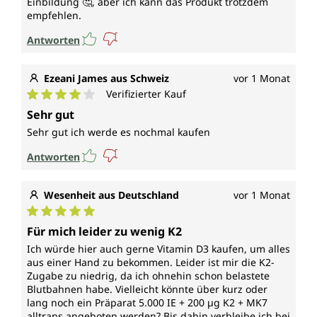
Einbildung 🤔, aber ich kann das Produkt trotzdem
empfehlen.
Antworten
Ezeani James aus Schweiz
vor 1 Monat
Verifizierter Kauf
Durchschnittliche Bewertung von 4 von 5 Sternen
Sehr gut
Sehr gut ich werde es nochmal kaufen
Antworten
Wesenheit aus Deutschland
vor 1 Monat
Durchschnittliche Bewertung von 5 von 5 Sternen
Für mich leider zu wenig K2
Ich würde hier auch gerne Vitamin D3 kaufen, um alles
aus einer Hand zu bekommen. Leider ist mir die K2-
Zugabe zu niedrig, da ich ohnehin schon belastete
Blutbahnen habe. Vielleicht könnte über kurz oder
lang noch ein Präparat 5.000 IE + 200 µg K2 + MK7
alltrans angeboten werden? Bis dahin verbleibe ich bei