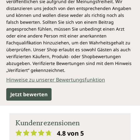
veröffentlichen sie aufgrund der Meinungsfreiheit. Wir
von Konservierungsstoffen, weiterhin ohne Zusätze
wie Farbstoffe, Stabilisatoren, Trennmittel wie
distanzieren uns jedoch von den entsprechenden Angaben
Magnesiumstearat sowie ohne Gentechnik,
und können und wollen diese weder als richtig noch als
laktosefrei und glutenfrei.
falsch bewerten. Sollten Sie sich von einem Beitrag
angesprochen fühlen, müssen Sie unbedingt einen Arzt
Wirkungsspektrum*
oder eine andere Person mit einer anerkannten
Fachqualifikation hinzuziehen, um den Wahrheitsgehalt zu
Vitamin D (Cholecalciferol)
überprüfen. Unser Shop erlaubt es sowohl Gästen als auch
verifizierten Käufern, Produkt- oder Shopbewertungen
trägt bei zu/zur:
abzugeben. Verifizierte Bewertungen sind mit dem Hinweis
„Verifiziert“ gekennzeichnet.
einer normalen Funktion des
Hinweise zu unserer Bewertungsfunktion
Immunsystems,
Erhaltung normaler Knochen,
Jetzt bewerten
Erhaltung einer normalen Muskelfunktion,
Erhaltung normaler Zähne,
einer normalen Aufnahme und Verwertung
von Calcium und Phosphor,
Kundenrezensionen
einem normalen Calciumspiegel im Blut und
Vitamin D hat eine Funktion bei der
4.8 von 5
Zellteilung.
Durchschnittliche Bewertung von 4.8 von 5 Sternen