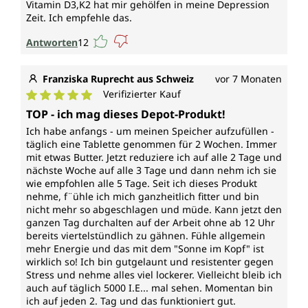
Vitamin D3,K2 hat mir gehölfen in meine Depression
Zeit. Ich empfehle das.
Antworten
12
Franziska Ruprecht aus Schweiz
vor 7 Monaten
Verifizierter Kauf
Durchschnittliche Bewertung von 5 von 5 Sternen
TOP - ich mag dieses Depot-Produkt!
Ich habe anfangs - um meinen Speicher aufzufüllen -
täglich eine Tablette genommen für 2 Wochen. Immer
mit etwas Butter. Jetzt reduziere ich auf alle 2 Tage und
nächste Woche auf alle 3 Tage und dann nehm ich sie
wie empfohlen alle 5 Tage. Seit ich dieses Produkt
nehme, f¨ühle ich mich ganzheitlich fitter und bin
nicht mehr so abgeschlagen und müde. Kann jetzt den
ganzen Tag durchalten auf der Arbeit ohne ab 12 Uhr
bereits viertelstündlich zu gähnen. Fühle allgemein
mehr Energie und das mit dem "Sonne im Kopf" ist
wirklich so! Ich bin gutgelaunt und resistenter gegen
Stress und nehme alles viel lockerer. Vielleicht bleib ich
auch auf täglich 5000 I.E... mal sehen. Momentan bin
ich auf jeden 2. Tag und das funktioniert gut.