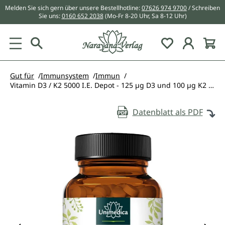
Melden Sie sich gern über unsere Bestellhotline:
07626 974 9700
/ Schreiben
alt springen
Sie uns:
0160 652 2038
(Mo-Fr 8-20 Uhr, Sa 8-12 Uhr)
Du hast 0 Pr
Gut für
Immunsystem
Immun
Vitamin D3 / K2 5000 I.E. Depot - 125 µg D3 und 100 µg K2 pro 5 Tagesdosis (Jeden 5. Tag eine Tablette) - 180 Tabletten - von Unimedica
Datenblatt als PDF
Bildergalerie überspringen