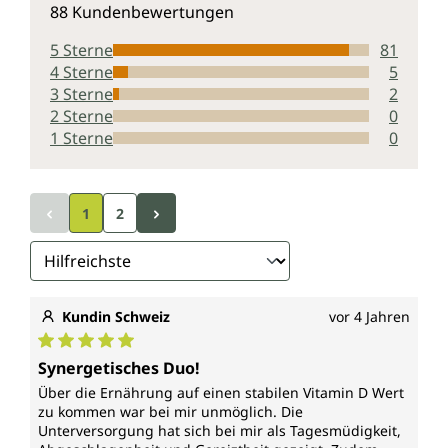
88 Kundenbewertungen
Vitamin K (Menachinon)
5 Sterne
81
4 Sterne
5
trägt bei zu/zur:
3 Sterne
2
2 Sterne
0
einer normalen Blutgerinnung
1 Sterne
0
Erhaltung normaler Knochen.
* Von der Europäischen Behörde für
1
2
Lebensmittelsicherheit (EFSA - European food safety
authority) als gesichert angesehene Wirkungen
Kundin Schweiz
vor 4 Jahren
Durchschnittliche Bewertung von 5 von 5 Sternen
Synergetisches Duo!
Über die Ernährung auf einen stabilen Vitamin D Wert
zu kommen war bei mir unmöglich. Die
Unterversorgung hat sich bei mir als Tagesmüdigkeit,