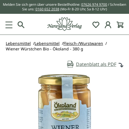
Melden Sie sich gern über unsere Bestellhotline:
07626 974 9700
/ Schreiben
alt springen
Sie uns:
0160 652 2038
(Mo-Fr 8-20 Uhr, Sa 8-12 Uhr)
Du hast 0 Pr
Lebensmittel
Lebensmittel
Fleisch-/Wurstwaren
Wiener Würstchen Bio - Ökoland - 380 g
Datenblatt als PDF
Bildergalerie überspringen