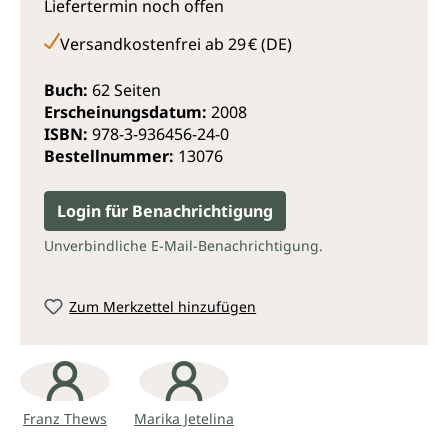
Liefertermin noch offen
• Schaben, chinesisch Gua Sha Fa
Versandkostenfrei ab 29 € (DE)
Unterschiedliche naturheilkundliche Therapieansätze
mit Schwerpunkt Akupunktur werden zu einem
Buch:
62 Seiten
Konzept zusammengestellt mit dem in der
Erscheinungsdatum:
2008
naturheilkundlichen Praxis eine erfolgreiche
ISBN:
978-3-936456-24-0
Behandlungsstrategie aufgebaut werden kann.
Bestellnummer:
13076
Skizzen und Grafiken runden das Buch ab.
Login für Benachrichtigung
Unverbindliche E-Mail-Benachrichtigung.
Zum Merkzettel hinzufügen
Franz Thews
Marika Jetelina