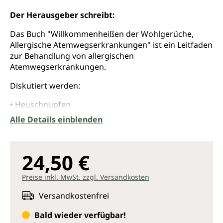
Der Herausgeber schreibt:
Das Buch "Willkommenheißen der Wohlgerüche,
Allergische Atemwegserkrankungen" ist ein Leitfaden
zur Behandlung von allergischen
Atemwegserkrankungen.
Diskutiert werden:
• Heuschnupfen
• Hausstaub- und Milbenalergie
Alle Details einblenden
• Inhalationsallergie
• allergische Rhinitis
• allergische Bronchitis
24,50 €
• allergisches Asthma
Preise inkl. MwSt. zzgl. Versandkosten
Neben den Zang Fu Mustern, die mit Akupunktur
behandelt werden, sind noch ergänzende
Versandkostenfrei
Therapiemöglichkeiten dargestellt:
Bald wieder verfügbar!
• Schröpfen, chinesisch Ba Guan Fa