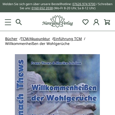
Melden Sie sich gern über unsere Bestellhotline:
07626 974 9700
/ Schreiben
alt springen
Sie uns:
0160 652 2038
(Mo-Fr 8-20 Uhr, Sa 8-12 Uhr)
Du hast 0 Pr
Bücher
TCM/Akupunktur
Einführung TCM
Willkommenheißen der Wohlgerüche
Bildergalerie überspringen