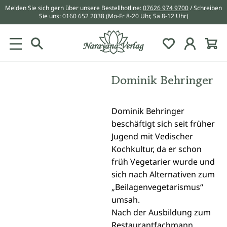
Melden Sie sich gern über unsere Bestellhotline:
07626 974 9700
/ Schreiben
alt springen
Sie uns:
0160 652 2038
(Mo-Fr 8-20 Uhr, Sa 8-12 Uhr)
Du hast 0 Pr
Dominik Behringer
Dominik Behringer
beschäftigt sich seit früher
Jugend mit Vedischer
Kochkultur, da er schon
früh Vegetarier wurde und
sich nach Alternativen zum
„Beilagenvegetarismus“
umsah.
Nach der Ausbildung zum
Restaurantfachmann