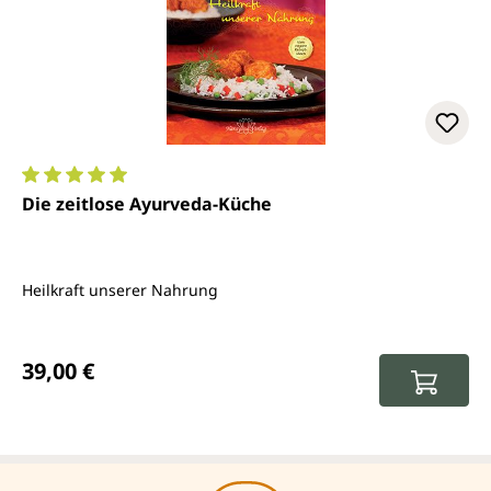
Durchschnittliche Bewertung von 5 von 5 Sternen
Die zeitlose Ayurveda-Küche
Heilkraft unserer Nahrung
Regulärer Preis:
39,00 €