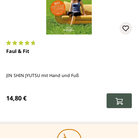
Durchschnittliche Bewertung von 4.8 von 5 Sternen
Faul & Fit
JIN SHIN JYUTSU mit Hand und Fuß
Regulärer Preis:
14,80 €