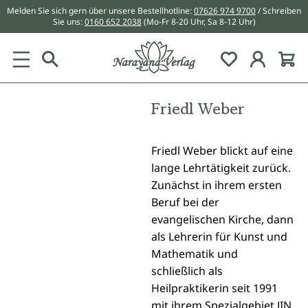
Melden Sie sich gern über unsere Bestellhotline:
07626 974 9700
/ Schreiben
alt springen
Sie uns:
0160 652 2038
(Mo-Fr 8-20 Uhr, Sa 8-12 Uhr)
Du hast 0 Pr
Friedl Weber
Friedl Weber blickt auf eine
lange Lehrtätigkeit zurück.
Zunächst in ihrem ersten
Beruf bei der
evangelischen Kirche, dann
als Lehrerin für Kunst und
Mathematik und
schließlich als
Heilpraktikerin seit 1991
mit ihrem Spezialgebiet JIN