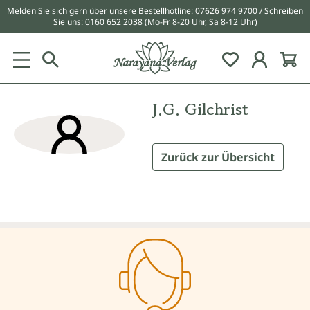
Melden Sie sich gern über unsere Bestellhotline:
07626 974 9700
/ Schreiben
alt springen
Sie uns:
0160 652 2038
(Mo-Fr 8-20 Uhr, Sa 8-12 Uhr)
Du hast 0 Pr
J.G. Gilchrist
Zurück zur Übersicht