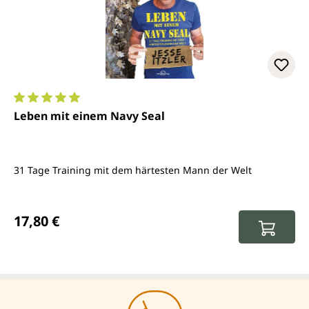
Durchschnittliche Bewertung von 5 von 5 Sternen
Leben mit einem Navy Seal
31 Tage Training mit dem härtesten Mann der Welt
Regulärer Preis:
17,80 €