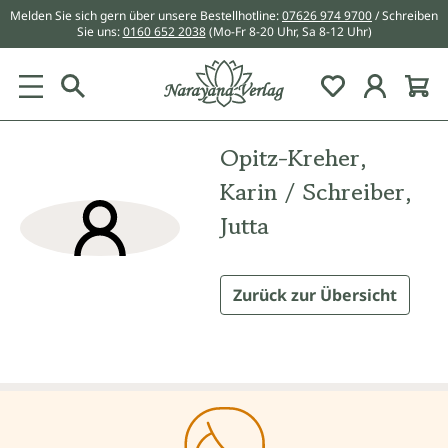
Melden Sie sich gern über unsere Bestellhotline:
07626 974 9700
/ Schreiben
alt springen
Sie uns:
0160 652 2038
(Mo-Fr 8-20 Uhr, Sa 8-12 Uhr)
Du hast 0 Pr
Opitz-Kreher,
Karin / Schreiber,
Jutta
Zurück zur Übersicht