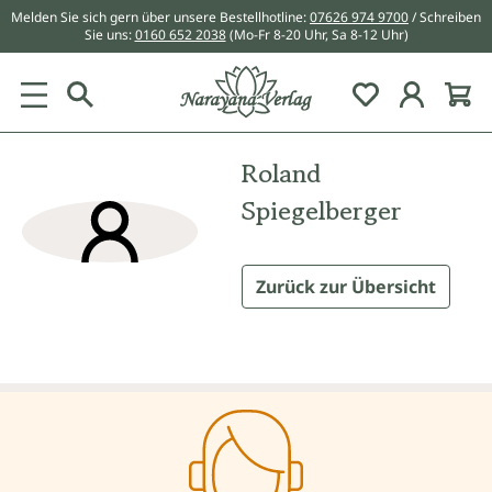
Melden Sie sich gern über unsere Bestellhotline:
07626 974 9700
/ Schreiben
alt springen
Sie uns:
0160 652 2038
(Mo-Fr 8-20 Uhr, Sa 8-12 Uhr)
Du hast 0 Pr
Roland
Spiegelberger
Zurück zur Übersicht