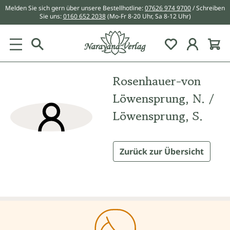
Melden Sie sich gern über unsere Bestellhotline:
07626 974 9700
/ Schreiben
alt springen
Sie uns:
0160 652 2038
(Mo-Fr 8-20 Uhr, Sa 8-12 Uhr)
Du hast 0 Pr
Rosenhauer-von
Löwensprung, N. /
Löwensprung, S.
Zurück zur Übersicht