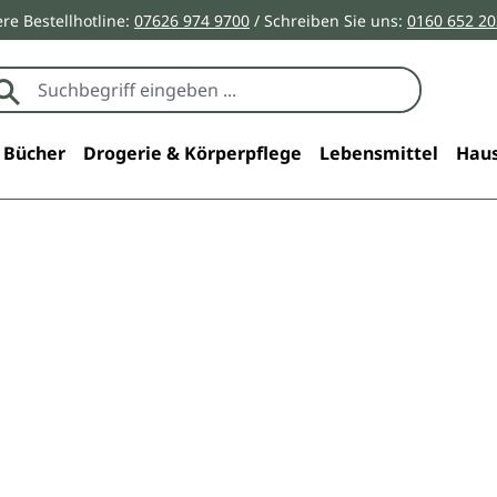
re Bestellhotline:
07626 974 9700
/ Schreiben Sie uns:
0160 652 2
Bücher
Drogerie & Körperpflege
Lebensmittel
Haus