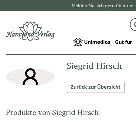
Melden Sie sich gern über unse
springen
Zur Hauptnavigation springen
Unimedica
Gut für
Siegrid Hirsch
Zurück zur Übersicht
Produkte von Siegrid Hirsch