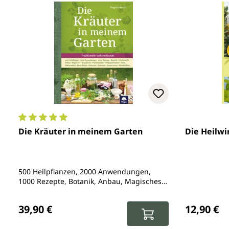
Durchschnittliche Bewertung von 5 von 5 Sternen
Die Kräuter in meinem Garten
Die Heilwi
500 Heilpflanzen, 2000 Anwendungen,
1000 Rezepte, Botanik, Anbau, Magisches,
Homöopathie, Hildegardmedizin, TCM,
Regulärer Preis:
Regulärer 
Volksheilkunde
39,90 €
12,90 €