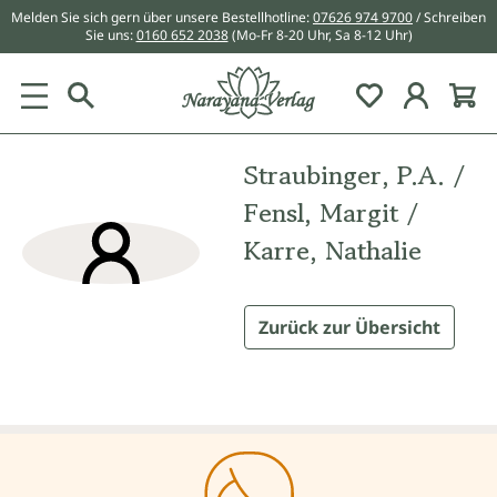
Melden Sie sich gern über unsere Bestellhotline:
07626 974 9700
/ Schreiben
alt springen
Sie uns:
0160 652 2038
(Mo-Fr 8-20 Uhr, Sa 8-12 Uhr)
Du hast 0 Pr
Straubinger, P.A. /
Fensl, Margit /
Karre, Nathalie
Zurück zur Übersicht