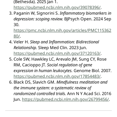
(Bethesda). 2025 Jan 1.
https://pubmed.ncbi.nlm.nih.gov/39078396/
.
Paganin W, Signorini S.
Inflammatory biomarkers in
depression: scoping review.
BJPsych Open. 2024 Sep
30.
https://pmc.ncbi.nlm.nih.gov/articles/PMC115362
80/
.
Veler H.
Sleep and Inflammation: Bidirectional
Relationship.
Sleep Med Clin. 2023 Jun.
https://pubmed.ncbi.nlm.nih.gov/37120163/
.
Cole SW, Hawkley LC, Arevalo JM, Sung CY, Rose
RM, Cacioppo JT.
Social regulation of gene
expression in human leukocytes.
Genome Biol. 2007.
https://pubmed.ncbi.nlm.nih.gov/17854483/
.
Black DS, Slavich GM.
Mindfulness meditation and
the immune system: a systematic review of
randomized controlled trials.
Ann N Y Acad Sci. 2016
Jun.
https://pubmed.ncbi.nlm.nih.gov/26799456/
.