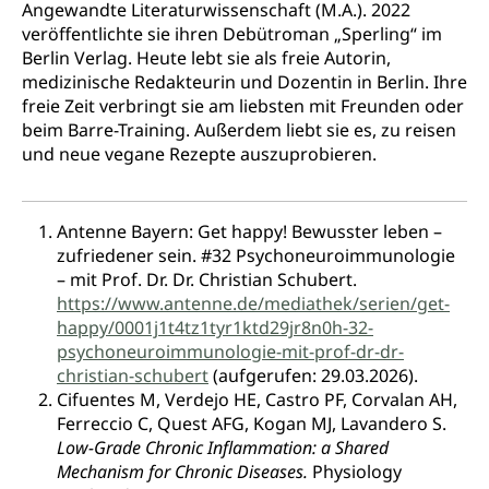
Angewandte Literaturwissenschaft (M.A.). 2022
veröffentlichte sie ihren Debütroman „Sperling“ im
Berlin Verlag. Heute lebt sie als freie Autorin,
medizinische Redakteurin und Dozentin in Berlin. Ihre
freie Zeit verbringt sie am liebsten mit Freunden oder
beim Barre-Training. Außerdem liebt sie es, zu reisen
und neue vegane Rezepte auszuprobieren.
Antenne Bayern: Get happy! Bewusster leben –
zufriedener sein. #32 Psychoneuroimmunologie
– mit Prof. Dr. Dr. Christian Schubert.
https://www.antenne.de/mediathek/serien/get-
happy/0001j1t4tz1tyr1ktd29jr8n0h-32-
psychoneuroimmunologie-mit-prof-dr-dr-
christian-schubert
(aufgerufen: 29.03.2026).
Cifuentes M, Verdejo HE, Castro PF, Corvalan AH,
Ferreccio C, Quest AFG, Kogan MJ, Lavandero S.
Low-Grade Chronic Inflammation: a Shared
Mechanism for Chronic Diseases.
Physiology