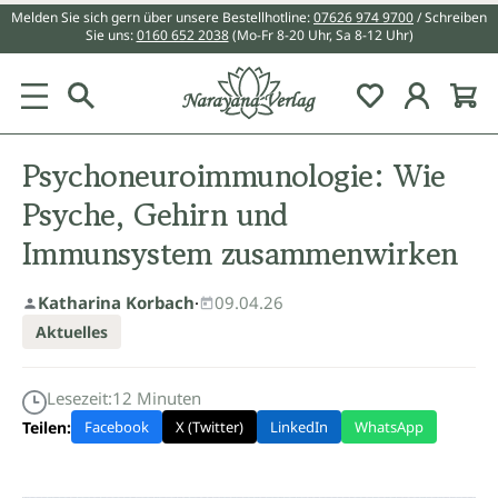
Melden Sie sich gern über unsere Bestellhotline:
07626 974 9700
/ Schreiben
alt springen
Sie uns:
0160 652 2038
(Mo-Fr 8-20 Uhr, Sa 8-12 Uhr)
Du hast 0 Pr
Psychoneuroimmunologie: Wie
Psyche, Gehirn und
Immunsystem zusammenwirken
Katharina Korbach
·
09.04.26
Aktuelles
Lesezeit:
12
Minuten
Teilen:
Facebook
X (Twitter)
LinkedIn
WhatsApp