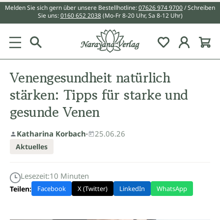
Melden Sie sich gern über unsere Bestellhotline:
07626 974 9700
/ Schreiben
alt springen
Sie uns:
0160 652 2038
(Mo-Fr 8-20 Uhr, Sa 8-12 Uhr)
Du hast 0 Pr
Venengesundheit natürlich
stärken: Tipps für starke und
gesunde Venen
Katharina Korbach
·
25.06.26
Aktuelles
Lesezeit:
10
Minuten
Teilen:
Facebook
X (Twitter)
LinkedIn
WhatsApp