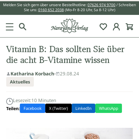
Melden Sie sich gern über unsere Bestellhotline:
07626 974 9700
/ Schreiben
alt springen
Sie uns:
0160 652 2038
(Mo-Fr 8-20 Uhr, Sa 8-12 Uhr)
Du hast 0 Pr
Vitamin B: Das sollten Sie über
die acht B-Vitamine wissen
Katharina Korbach
·
29.08.24
Aktuelles
Lesezeit:
10
Minuten
Teilen:
Facebook
X (Twitter)
LinkedIn
WhatsApp