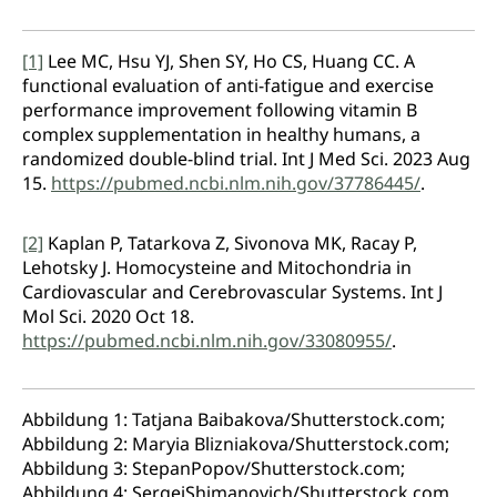
[1]
Lee MC, Hsu YJ, Shen SY, Ho CS, Huang CC. A
functional evaluation of anti-fatigue and exercise
performance improvement following vitamin B
complex supplementation in healthy humans, a
randomized double-blind trial. Int J Med Sci. 2023 Aug
15.
https://pubmed.ncbi.nlm.nih.gov/37786445/
.
[2]
Kaplan P, Tatarkova Z, Sivonova MK, Racay P,
Lehotsky J. Homocysteine and Mitochondria in
Cardiovascular and Cerebrovascular Systems. Int J
Mol Sci. 2020 Oct 18.
https://pubmed.ncbi.nlm.nih.gov/33080955/
.
Abbildung 1: Tatjana Baibakova/Shutterstock.com;
Abbildung 2: Maryia Blizniakova/Shutterstock.com;
Abbildung 3: StepanPopov/Shutterstock.com;
Abbildung 4: SergeiShimanovich/Shutterstock.com