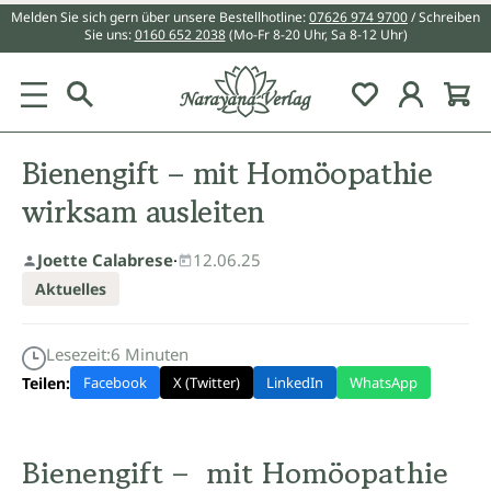
Melden Sie sich gern über unsere Bestellhotline:
07626 974 9700
/ Schreiben
alt springen
Sie uns:
0160 652 2038
(Mo-Fr 8-20 Uhr, Sa 8-12 Uhr)
Du hast 0 Pr
Bienengift – mit Homöopathie
wirksam ausleiten
Joette Calabrese
·
12.06.25
Aktuelles
Lesezeit:
6
Minuten
Teilen:
Facebook
X (Twitter)
LinkedIn
WhatsApp
Bienengift – mit Homöopathie