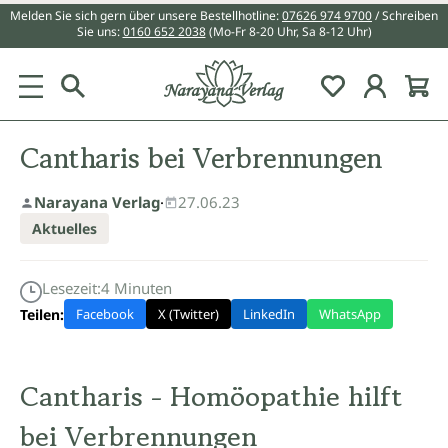
Melden Sie sich gern über unsere Bestellhotline:
07626 974 9700
/ Schreiben
alt springen
Sie uns:
0160 652 2038
(Mo-Fr 8-20 Uhr, Sa 8-12 Uhr)
Du hast 0 Pr
Cantharis bei Verbrennungen
Narayana Verlag
·
27.06.23
Aktuelles
Lesezeit:
4
Minuten
Teilen:
Facebook
X (Twitter)
LinkedIn
WhatsApp
Cantharis - Homöopathie hilft
bei Verbrennungen