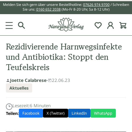
Melden Sie sich gern über unsere Bestellhotline:
07626 974 9700
/ Schreiben
alt springen
Sie uns:
0160 652 2038
(Mo-Fr 8-20 Uhr, Sa 8-12 Uhr)
Du hast 0 Pr
Rezidivierende Harnwegsinfekte
und Antibiotika: Stoppt den
Teufelskreis
Joette Calabrese
·
22.06.23
Aktuelles
Lesezeit:
6
Minuten
Teilen:
Facebook
X (Twitter)
LinkedIn
WhatsApp