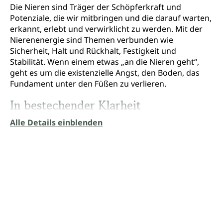
Die Nieren sind Träger der Schöpferkraft und
Potenziale, die wir mitbringen und die darauf warten,
erkannt, erlebt und verwirklicht zu werden. Mit der
Nierenenergie sind Themen verbunden wie
Sicherheit, Halt und Rückhalt, Festigkeit und
Stabilität. Wenn einem etwas „an die Nieren geht“,
geht es um die existenzielle Angst, den Boden, das
Fundament unter den Füßen zu verlieren.
In bestechender Klarheit
Alle Details einblenden
beschreibt die beliebte Autorin im fünften Band der
Schriftenreihe Organ-Konflikt-Heilung die Themen
und Konflikte des Harnapparats. Ausführlich werden
Erkrankungen der Nieren und ableitenden Harnwege
wie Nierensteine, Glomerulonephritis,
Niereninsuffizienz, maligne Tumore und renale
Hypertonie, Zystitis, Miktionsstörungen und Enuresis
und sowie Störungen der Nebennieren wie Morbus
Addison, Cushing-Syndrom und deren zugrunde