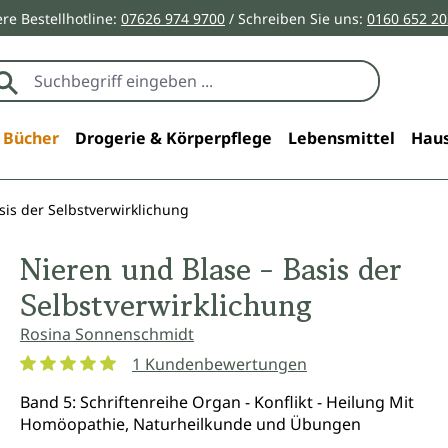
re Bestellhotline:
07626 974 9700
/ Schreiben Sie uns:
0160 652 2
Bücher
Drogerie & Körperpflege
Lebensmittel
Haus
sis der Selbstverwirklichung
Nieren und Blase - Basis der
Selbstverwirklichung
Rosina Sonnenschmidt
1 Kundenbewertungen
Durchschnittliche Bewertung von 5 von 5 Sternen
Band 5: Schriftenreihe Organ - Konflikt - Heilung Mit
Homöopathie, Naturheilkunde und Übungen