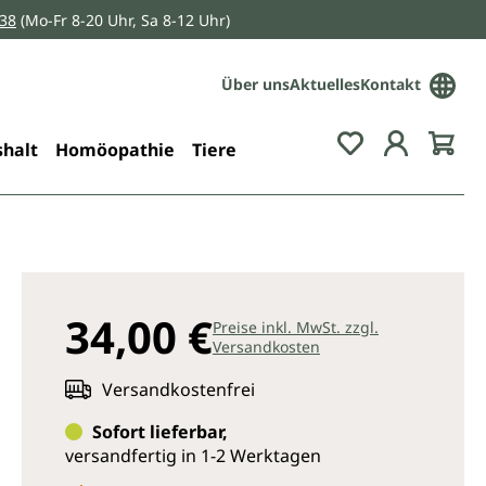
038
(Mo-Fr 8-20 Uhr, Sa 8-12 Uhr)
Über uns
Aktuelles
Kontakt
Du hast 0 Pro
halt
Homöopathie
Tiere
34,00 €
Preise inkl. MwSt. zzgl.
Versandkosten
Versandkostenfrei
Sofort lieferbar,
versandfertig in 1-2 Werktagen