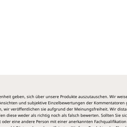
liegende Konflikte und Behandlung dargestellt.
Als besonders wertvoll haben sich dabei
homöopathische Mittel wie Arsen, Caesium, Uran,
Plutonium, Acetylsalicylsäure, Cisplatin und
Paracetamol erwiesen. Die umfassende
naturheilkundliche Therapie besteht in wertvollen
Ernährungsratschlägen, Pflanzenheilmitteln wie
Bärentraube, Brennessel, Grüntee und Orthosiphon
sowie der hochwirksamen ozonisierten Pflanzenöle
(Rizole), und Entsäuerung.
Rosina Sonnenschmidt vermag es erneut aus einer
Fülle verschiedener Ansätze wie der chinesischen
Entsprechungslehre und der westlichen Sichtweise
eine Synthese zu bilden und eine verständliche,
heit geben, sich über unsere Produkte auszutauschen. Wir weis
praktische Anleitung zur Gesundung der Nieren und
e Ansichten und subjektive Einzelbewertungen der Kommentatoren
Blase zu geben. Dabei geht sie weit über die
 wir veröffentlichen sie aufgrund der Meinungsfreiheit. Wir dist
organische Integrität hinaus und zeigt auf, wie diese
diese weder als richtig noch als falsch bewerten. Sollten Sie si
Organe das Tor zur Selbstverwirklichung bilden.
 oder eine andere Person mit einer anerkannten Fachqualifikation