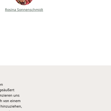
Rosina Sonnenschmidt
en
 geäußert
anzieren uns
ch von einem
 hinzuziehen,