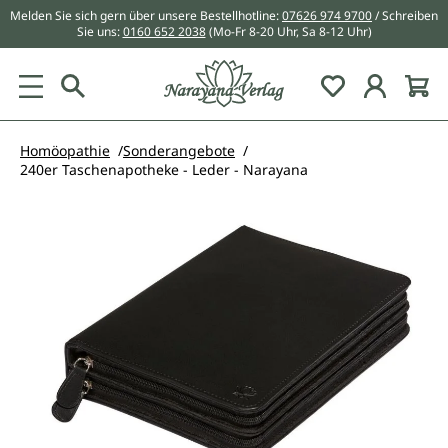
Melden Sie sich gern über unsere Bestellhotline:
07626 974 9700
/ Schreiben
alt springen
Sie uns:
0160 652 2038
(Mo-Fr 8-20 Uhr, Sa 8-12 Uhr)
Du hast 0 Pr
Homöopathie
Sonderangebote
240er Taschenapotheke - Leder - Narayana
Bildergalerie überspringen