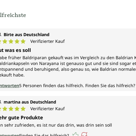
lfreichste
Birte aus Deutschland
Verifizierter Kauf
urchschnittliche Bewertung von 5 von 5 Sternen
ut was es soll
abe früher Baldriparan gekauft was im Vergleich zu den Baldrian K
aldriankapseln von Narayana ist genauso gut und sie sind sogar et
ntspannend und beruhigend, also genau so, wie Baldrian normalerw
ekauft habe.
ntworten
5
Personen finden das hilfreich.
Finden Sie das hilfreich?
martina aus Deutschland
Verifizierter Kauf
urchschnittliche Bewertung von 5 von 5 Sternen
ehr gute Produkte
in sehr zufrieden, es ist nur das drin, was drin sein soll
ntworten
Finden Sie das hilfreich?