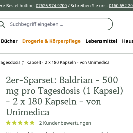
re Bestellhotline:
07626 974 9700
/ Schreiben Sie uns:
0160 652 2
Bücher
Drogerie & Körperpflege
Lebensmittel
Haus
Tagesdosis (1 Kapsel) - 2 x 180 Kapseln - von Unimedica
2er-Sparset: Baldrian - 500
mg pro Tagesdosis (1 Kapsel)
- 2 x 180 Kapseln - von
Unimedica
2 Kundenbewertungen
Durchschnittliche Bewertung von 5 von 5 Sternen