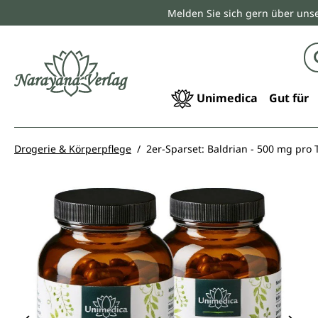
Melden Sie sich gern über unse
springen
Zur Hauptnavigation springen
Unimedica
Gut für
Drogerie & Körperpflege
2er-Sparset: Baldrian - 500 mg pro 
Bildergalerie überspringen