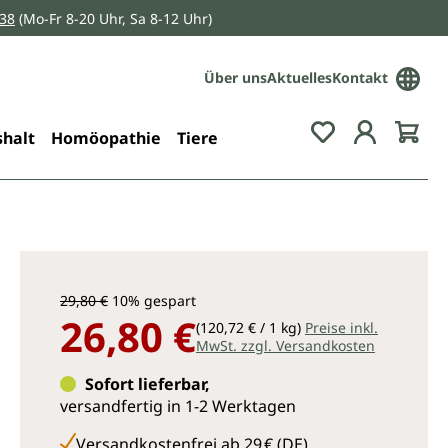
038
(Mo-Fr 8-20 Uhr, Sa 8-12 Uhr)
Über uns
Aktuelles
Kontakt
Du hast 0 Pro
halt
Homöopathie
Tiere
29,80 €
10% gespart
26,80 €
(120,72 € / 1 kg)
Preise inkl.
MwSt. zzgl. Versandkosten
Sofort lieferbar,
versandfertig in 1-2 Werktagen
Versandkostenfrei ab 29 € (DE)