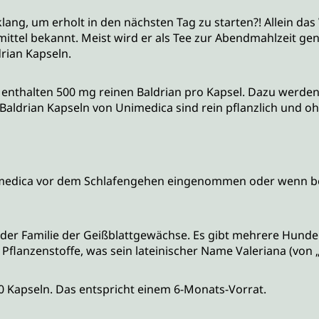
g, um erholt in den nächsten Tag zu starten?! Allein das W
usmittel bekannt. Meist wird er als Tee zur Abendmahlzeit ge
rian Kapseln.
e enthalten 500 mg reinen Baldrian pro Kapsel. Dazu werde
. Baldrian Kapseln von Unimedica sind rein pflanzlich und o
Unimedica vor dem Schlafengehen eingenommen oder wenn 
er Familie der Geißblattgewächse. Es gibt mehrere Hundert
r Pflanzenstoffe, was sein lateinischer Name Valeriana (von 
0 Kapseln. Das entspricht einem 6-Monats-Vorrat.