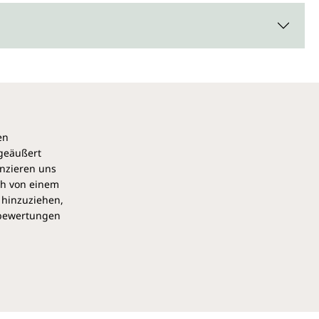
en
 geäußert
anzieren uns
ch von einem
 hinzuziehen,
pbewertungen