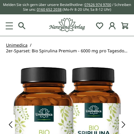
Melden Sie sich gern über unsere Bestellhotline:
07626 974 9700
/ Schreiben
alt springen
Sie uns:
0160 652 2038
(Mo-Fr 8-20 Uhr, Sa 8-12 Uhr)
Du hast 0 Pr
Unimedica
2er-Sparset: Bio Spirulina Premium - 6000 mg pro Tagesdosis (3 x 4 Tabletten) - hochdosiert - 2 x 500 Tabletten - von Unimedica
Bildergalerie überspringen