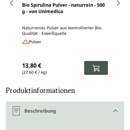
Durchschnittliche Bewertung von 4.5 von 5 Ster
Durch
Bio Spirulina Pulver - naturrein - 500
Bio S
g - von Unimedica
jewei
4 Tab
Table
Naturreines Pulver aus kontrollierter Bio-
Nahru
Qualität - Eiweißquelle
Spirul
Pulver
Ta
Regulärer Preis:
Regul
13,80 €
18,9
(27,60 € / kg)
(75,96 
Produktinformationen
Beschreibung