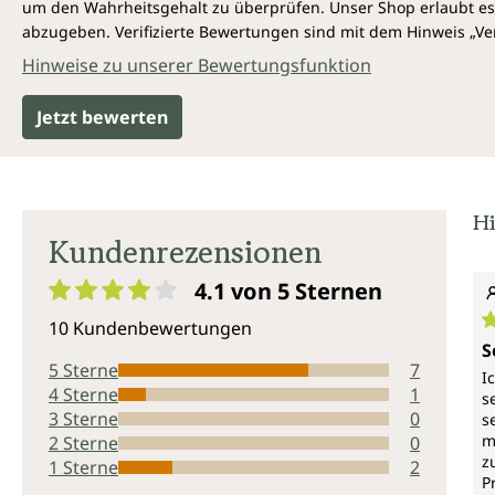
um den Wahrheitsgehalt zu überprüfen. Unser Shop erlaubt es 
abzugeben. Verifizierte Bewertungen sind mit dem Hinweis „Ver
Hinweise zu unserer Bewertungsfunktion
Jetzt bewerten
Hi
Kundenrezensionen
4.1 von 5
Sternen
Durchschnittliche Bewertung von 4.1 von 5 Sternen
10 Kundenbewertungen
D
S
5 Sterne
7
I
4 Sterne
1
s
3 Sterne
0
s
m
2 Sterne
0
z
1 Sterne
2
P