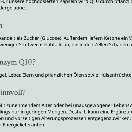
 Für unsere hochdosierten Kapseln wird Q10 durch pflanzl
dergelatine.
n
andelt als Zucker (Glucose). Außerdem liefern Ketone ein V
eniger Stoffwechselabfälle an, die in den Zellen Schaden 
oenzym Q10?
gel, Leber, Eiern und pflanzlichen Ölen sowie Hülsenfrücht
innvoll?
n. Mit zunehmendem Alter oder bei unausgewogener Lebensw
erdings nur in geringen Mengen. Deshalb kann eine Ergän
en und vorzeitigen Alterungsprozessen entgegenzuwirken. D
n Energielieferanten.