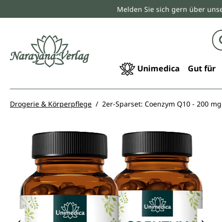
Melden Sie sich gern über unse
springen
Zur Hauptnavigation springen
Unimedica
Gut für
Drogerie & Körperpflege
2er-Sparset: Coenzym Q10 - 200 mg 
Bildergalerie überspringen