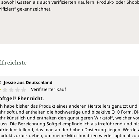
sowohl Gästen als auch verifizierten Käufern, Produkt- oder Sho
ifiziert“ gekennzeichnet.
lfreichste
Jessie aus Deutschland
Verifizierter Kauf
urchschnittliche Bewertung von 1 von 5 Sternen
oftgel? Eher nicht.
ch habe bisher das Produkt eines anderen Herstellers genutzt und s
ehr soft und enthalten die hochwertige und bioaktive Q10 Form. Die
ehr künstlich und enthalten den qünstigeren Wirkstoff, welcher v
uss. Die Bezeichnung Softgel empfinde ich als irreführend und nich
ufriedenstellend, das mag an der hohen Dosierung liegen. Werde 
rodukt zurück gehen, um meine Mitochondrien wieder optimal zu u