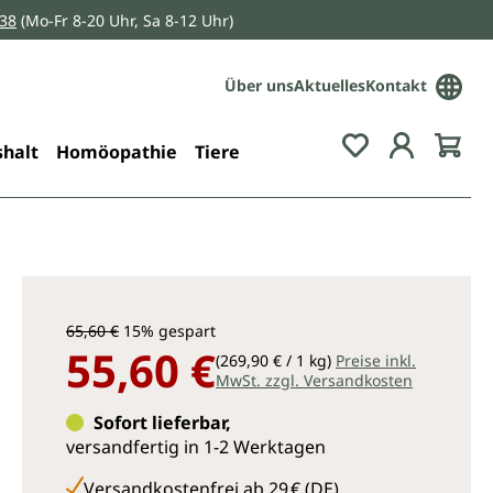
038
(Mo-Fr 8-20 Uhr, Sa 8-12 Uhr)
Über uns
Aktuelles
Kontakt
Du hast 0 Pro
halt
Homöopathie
Tiere
65,60 €
15% gespart
55,60 €
(269,90 € / 1 kg)
Preise inkl.
MwSt. zzgl. Versandkosten
Sofort lieferbar,
versandfertig in 1-2 Werktagen
Versandkostenfrei ab 29 € (DE)