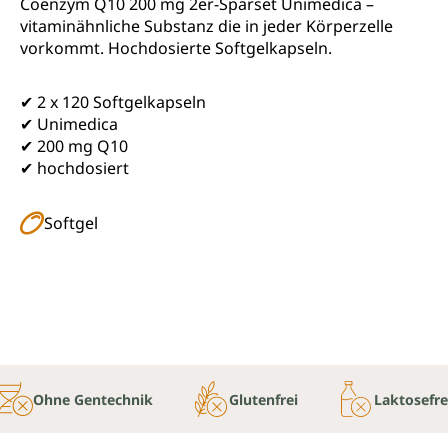
Coenzym Q10 200 mg 2er-Sparset Unimedica –
vitaminähnliche Substanz die in jeder Körperzelle
vorkommt. Hochdosierte Softgelkapseln.
✔ 2 x 120 Softgelkapseln
✔ Unimedica
✔ 200 mg Q10
✔ hochdosiert
Softgel
Ohne Gentechnik
Glutenfrei
Laktosefre