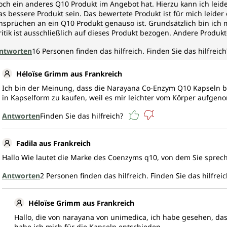
och ein anderes Q10 Produkt im Angebot hat. Hierzu kann ich leide
as bessere Produkt sein. Das bewertete Produkt ist für mich leider
nsprüchen an ein Q10 Produkt genauso ist. Grundsätzlich bin ich 
ritik ist ausschließlich auf dieses Produkt bezogen. Andere Produk
ntworten
16
Personen finden das hilfreich.
Finden Sie das hilfreich
Héloïse Grimm aus Frankreich
Ich bin der Meinung, dass die Narayana Co-Enzym Q10 Kapseln bes
in Kapselform zu kaufen, weil es mir leichter vom Körper aufge
Antworten
Finden Sie das hilfreich?
Fadila aus Frankreich
Hallo Wie lautet die Marke des Coenzyms q10, von dem Sie sprech
Antworten
2
Personen finden das hilfreich.
Finden Sie das hilfreic
Héloïse Grimm aus Frankreich
Hallo, die von narayana von unimedica, ich habe gesehen, dass
habe ich mich für die Kapseln entschieden