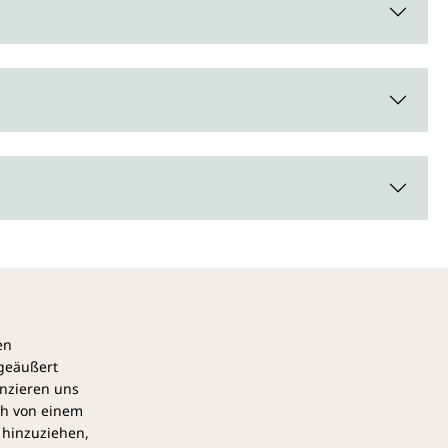
en
 geäußert
anzieren uns
ch von einem
 hinzuziehen,