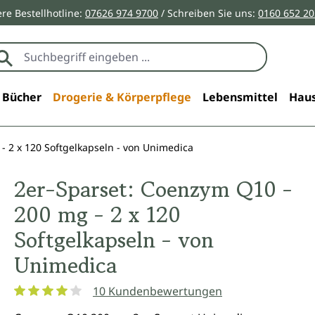
re Bestellhotline:
07626 974 9700
/ Schreiben Sie uns:
0160 652 2
Bücher
Drogerie & Körperpflege
Lebensmittel
Haus
- 2 x 120 Softgelkapseln - von Unimedica
2er-Sparset: Coenzym Q10 -
200 mg - 2 x 120
Softgelkapseln - von
Unimedica
10 Kundenbewertungen
Durchschnittliche Bewertung von 4.1 von 5 Sternen