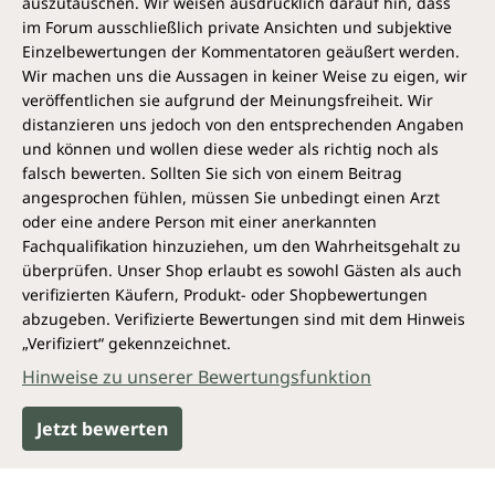
auszutauschen. Wir weisen ausdrücklich darauf hin, dass
im Forum ausschließlich private Ansichten und subjektive
Jede Flasche Kolloidales Germanium von Unimedica
Einzelbewertungen der Kommentatoren geäußert werden.
enthält 200 ml reinste Dispersion.
Wir machen uns die Aussagen in keiner Weise zu eigen, wir
Gefahrenhinweise
veröffentlichen sie aufgrund der Meinungsfreiheit. Wir
distanzieren uns jedoch von den entsprechenden Angaben
und können und wollen diese weder als richtig noch als
falsch bewerten. Sollten Sie sich von einem Beitrag
angesprochen fühlen, müssen Sie unbedingt einen Arzt
Wichtige Hinweise
oder eine andere Person mit einer anerkannten
Fachqualifikation hinzuziehen, um den Wahrheitsgehalt zu
Vor Gebrauch Sicherheitshinweise lesen und
überprüfen. Unser Shop erlaubt es sowohl Gästen als auch
verstehen. Freisetzung in die Umwelt vermeiden.
verifizierten Käufern, Produkt- oder Shopbewertungen
Inhalt/Behälter in Übereinstimmung mit den
abzugeben. Verifizierte Bewertungen sind mit dem Hinweis
nationalen Vorschriften einer Entsorgung zuführen.
„Verifiziert“ gekennzeichnet.
Einatmen vermeiden. Bei Augenkontakt für
Hinweise zu unserer Bewertungsfunktion
mindestens 10 Minuten mit viel kaltem Wasser
spülen. Darf nicht in die Hände von Kindern
gelangen.
Jetzt bewerten
CAS-Nr.: 7440-56-4, EG-Nr.: 231-164-3, UFI: J03X-