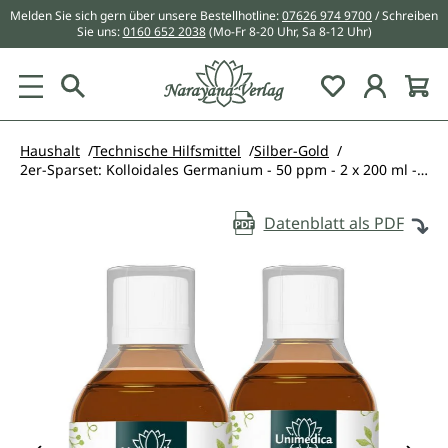
Melden Sie sich gern über unsere Bestellhotline:
07626 974 9700
/ Schreiben
alt springen
Sie uns:
0160 652 2038
(Mo-Fr 8-20 Uhr, Sa 8-12 Uhr)
Du hast 0 Pr
Haushalt
Technische Hilfsmittel
Silber-Gold
2er-Sparset: Kolloidales Germanium - 50 ppm - 2 x 200 ml - von Unimedica
Datenblatt als PDF
Bildergalerie überspringen