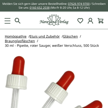
Melden Sie sich gern über unsere Bestellhotline:
07626 974 9700
/ Schreiben
alt springen
Sie uns:
0160 652 2038
(Mo-Fr 8-20 Uhr, Sa 8-12 Uhr)
Du hast 0 Pr
Homöopathie
Etuis und Zubehör
Gläschen
Braunglasfläschen
30 ml - Pipette, roter Sauger, weißer Verschluss, 500 Stück
Bildergalerie überspringen