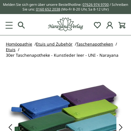
Melden Sie sich gern über unsere Bestellhotline:
07626 974 9700
/ Schreiben
alt springen
Sie uns:
0160 652 2038
(Mo-Fr 8-20 Uhr, Sa 8-12 Uhr)
Du hast 0 Pr
Homöopathie
Etuis und Zubehör
Taschenapotheken
Etuis
30er Taschenapotheke - Kunstleder leer - UNI - Narayana
Bildergalerie überspringen