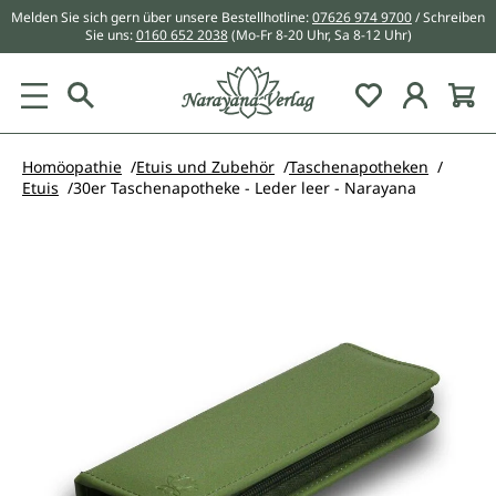
Melden Sie sich gern über unsere Bestellhotline:
07626 974 9700
/ Schreiben
alt springen
Sie uns:
0160 652 2038
(Mo-Fr 8-20 Uhr, Sa 8-12 Uhr)
Du hast 0 Pr
Homöopathie
Etuis und Zubehör
Taschenapotheken
Etuis
30er Taschenapotheke - Leder leer - Narayana
Bildergalerie überspringen