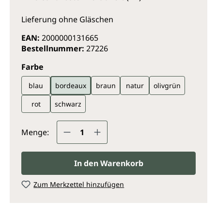
Lieferung ohne Gläschen
EAN:
2000000131665
Bestellnummer:
27226
auswählen
Farbe
blau
bordeaux
braun
natur
olivgrün
rot
schwarz
Produkt Anzahl: Gib den gewünsc
Menge:
In den Warenkorb
Zum Merkzettel hinzufügen