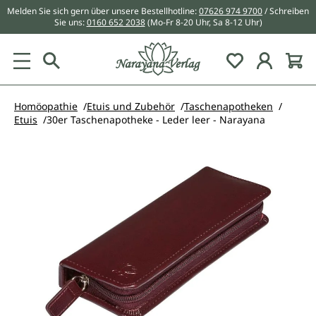
Melden Sie sich gern über unsere Bestellhotline:
07626 974 9700
/ Schreiben
alt springen
Sie uns:
0160 652 2038
(Mo-Fr 8-20 Uhr, Sa 8-12 Uhr)
Du hast 0 Pr
Homöopathie
Etuis und Zubehör
Taschenapotheken
Etuis
30er Taschenapotheke - Leder leer - Narayana
Bildergalerie überspringen