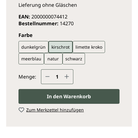
Lieferung ohne Gläschen
EAN:
2000000074412
Bestellnummer:
14270
auswählen
Farbe
dunkelgrün
kirschrot
limette kroko
meerblau
natur
schwarz
Produkt Anzahl: Gib den ge
Menge:
In den Warenkorb
Zum Merkzettel hinzufügen