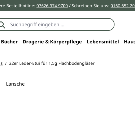
re Bestellhotline:
07626 974 9700
/ Schreiben Sie uns:
0160 652 2
Bücher
Drogerie & Körperpflege
Lebensmittel
Haus
is
32er Leder-Etui für 1,5g Flachbodengläser
Lansche