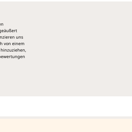
en
 geäußert
anzieren uns
ch von einem
 hinzuziehen,
pbewertungen