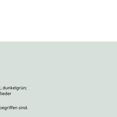
t, dunkelgrün;
lieder
begriffen sind.