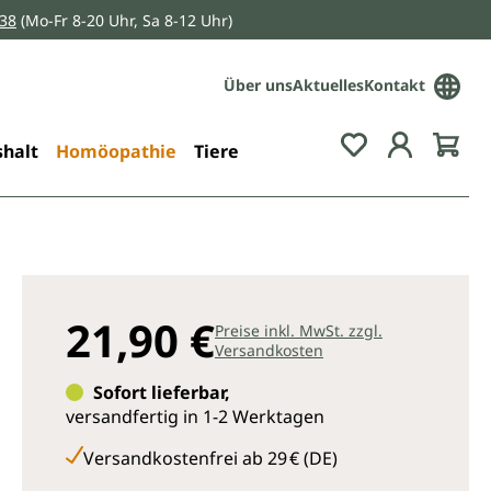
038
(Mo-Fr 8-20 Uhr, Sa 8-12 Uhr)
Über uns
Aktuelles
Kontakt
Du hast 0 Pro
halt
Homöopathie
Tiere
21,90 €
Preise inkl. MwSt. zzgl.
Versandkosten
Sofort lieferbar,
versandfertig in 1-2 Werktagen
Versandkostenfrei ab 29 € (DE)