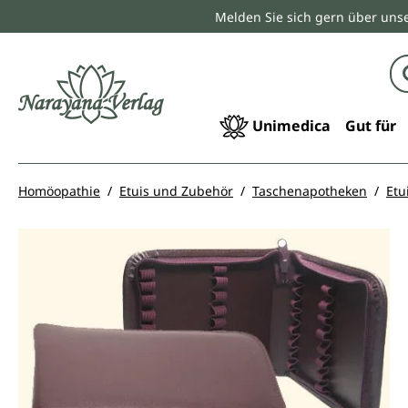
Melden Sie sich gern über unse
springen
Zur Hauptnavigation springen
Unimedica
Gut für
Homöopathie
Etuis und Zubehör
Taschenapotheken
Etu
Bildergalerie überspringen